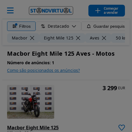
Começar
a vender
Destacado
Filtros
Guardar pesquisa
Macbor
Eight Mile 125
Aves
50 km
Macbor Eight Mile 125 Aves - Motos
Número de anúncios:
1
Como são posicionados os anúncios?
3 299
EUR
Macbor Eight Mile 125