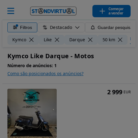
Começar
a vender
Destacado
Filtros
Guardar pesquisa
Limp
Kymco
Like
Darque
50 km
Kymco Like Darque - Motos
Número de anúncios:
1
Como são posicionados os anúncios?
2 999
EUR