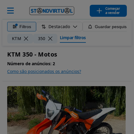
Começar
a vender
Destacado
Filtros
Guardar pesquisa
Limpar filtros
KTM
350
KTM 350 - Motos
Número de anúncios:
2
Como são posicionados os anúncios?