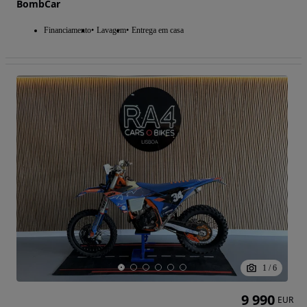
BombCar
Financiamento
Lavagem
Entrega em casa
1
/
6
9 990
EUR