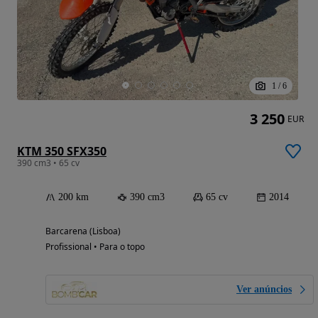
1
/
6
3 250
EUR
KTM 350 SFX350
390 cm3 • 65 cv
200 km
390 cm3
65 cv
2014
Barcarena (Lisboa)
Profissional • Para o topo
Ver anúncios