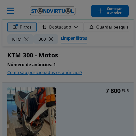
Começar
a vender
Destacado
Filtros
Guardar pesquisa
Limpar filtros
KTM
300
KTM 300 - Motos
Número de anúncios:
1
Como são posicionados os anúncios?
7 800
EUR