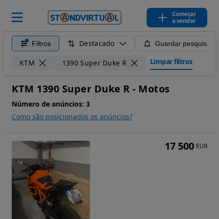
Começar
a vender
Destacado
Filtros
Guardar pesquisa
Limpar filtros
KTM
1390 Super Duke R
KTM 1390 Super Duke R - Motos
Número de anúncios:
3
Como são posicionados os anúncios?
17 500
EUR