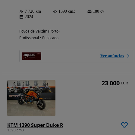
7 726 km
1390 cm3
180 cv
2024
Povoa de Varzim (Porto)
Profissional • Publicado
Ver anúncios
23 000
EUR
KTM 1390 Super Duke R
1390 cm3