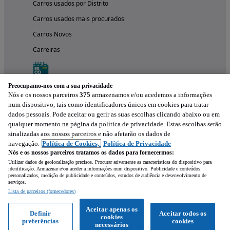
Carros usados por Distrito
Carros usados mais procurados
Carros Novos
Carreiras
Preocupamo-nos com a sua privacidade
Nós e os nossos parceiros
375
armazenamos e/ou acedemos a informações
num dispositivo, tais como identificadores únicos em cookies para tratar
dados pessoais. Pode aceitar ou gerir as suas escolhas clicando abaixo ou em
qualquer momento na página da política de privacidade. Estas escolhas serão
sinalizadas aos nossos parceiros e não afetarão os dados de
navegação.
Política de Cookies,
Política de Privacidade
Nós e os nossos parceiros tratamos os dados para fornecermos:
Experimenta a aplicação
Utilizar dados de geolocalização precisos. Procurar ativamente as características do dispositivo para
identificação. Armazenar e/ou aceder a informações num dispositivo. Publicidade e conteúdos
personalizados, medição de publicidade e conteúdos, estudos de audiência e desenvolvimento de
serviços.
Lista de parceiros (fornecedores)
Aceitar apenas os
Definir
Aceitar todos os
cookies
preferências
cookies
necessários