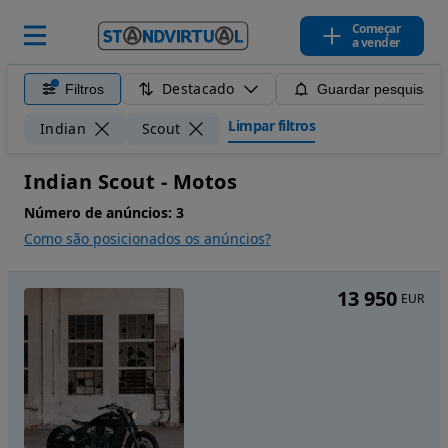
Começar
a vender
Destacado
Filtros
Guardar pesquisa
Limpar filtros
Indian
Scout
Indian Scout - Motos
Número de anúncios:
3
Como são posicionados os anúncios?
13 950
EUR