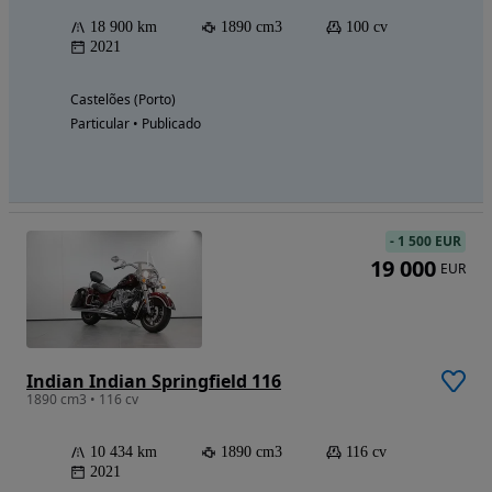
18 900 km
1890 cm3
100 cv
2021
Castelões (Porto)
Particular • Publicado
-
1 500 EUR
19 000
EUR
Indian Indian Springfield 116
1890 cm3 • 116 cv
10 434 km
1890 cm3
116 cv
2021