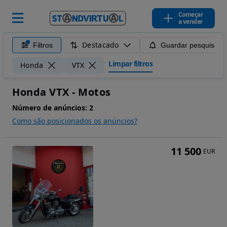
Começar
a vender
Destacado
Filtros
Guardar pesquisa
Limpar filtros
Honda
VTX
Honda VTX - Motos
Número de anúncios:
2
Como são posicionados os anúncios?
11 500
EUR