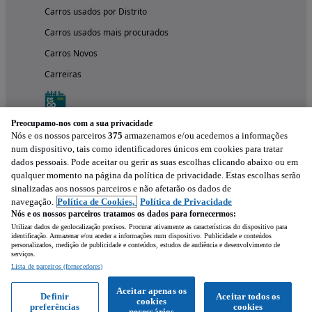
Carros usados por Distrito
Carros usados mais procurados
Carros Novos
Carreiras
Preocupamo-nos com a sua privacidade
Nós e os nossos parceiros
375
armazenamos e/ou acedemos a informações
num dispositivo, tais como identificadores únicos em cookies para tratar
dados pessoais. Pode aceitar ou gerir as suas escolhas clicando abaixo ou em
qualquer momento na página da política de privacidade. Estas escolhas serão
sinalizadas aos nossos parceiros e não afetarão os dados de
navegação.
Política de Cookies,
Política de Privacidade
Nós e os nossos parceiros tratamos os dados para fornecermos:
Experimenta a aplicação
Utilizar dados de geolocalização precisos. Procurar ativamente as características do dispositivo para
identificação. Armazenar e/ou aceder a informações num dispositivo. Publicidade e conteúdos
personalizados, medição de publicidade e conteúdos, estudos de audiência e desenvolvimento de
serviços.
Lista de parceiros (fornecedores)
Aceitar apenas os
Definir
Aceitar todos os
cookies
preferências
cookies
necessários