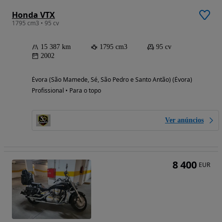
Honda VTX
1795 cm3 • 95 cv
15 387 km
1795 cm3
95 cv
2002
Évora (São Mamede, Sé, São Pedro e Santo Antão) (Évora)
Profissional • Para o topo
Ver anúncios
8 400
EUR