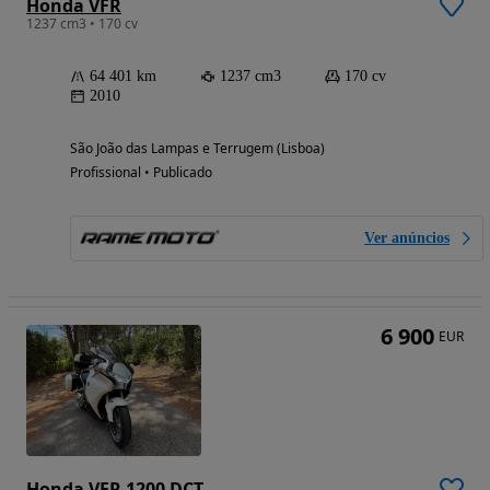
Honda VFR
1237 cm3 • 170 cv
64 401 km
1237 cm3
170 cv
2010
São João das Lampas e Terrugem (Lisboa)
Profissional • Publicado
Ver anúncios
6 900
EUR
Honda VFR 1200 DCT