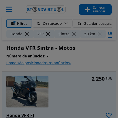
Começar
a vender
Destacado
Filtros
Guardar pesquisa
Limpar
Honda
VFR
Sintra
50 km
Honda VFR Sintra - Motos
Número de anúncios:
7
Como são posicionados os anúncios?
2 250
EUR
Honda VFR FI