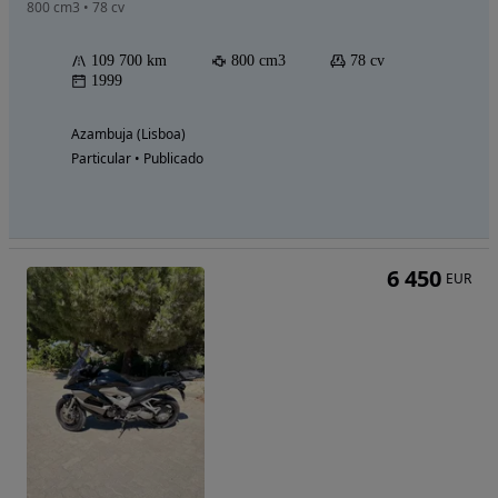
800 cm3 • 78 cv
109 700 km
800 cm3
78 cv
1999
Azambuja (Lisboa)
Particular • Publicado
6 450
EUR