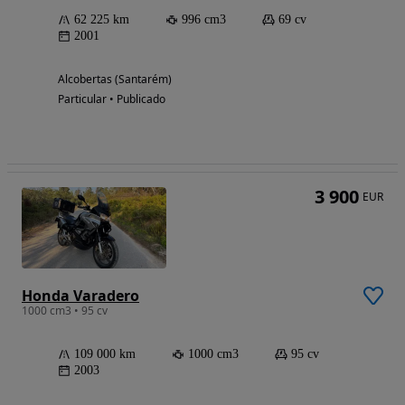
62 225 km
996 cm3
69 cv
2001
Alcobertas (Santarém)
Particular • Publicado
3 900
EUR
Honda Varadero
1000 cm3 • 95 cv
109 000 km
1000 cm3
95 cv
2003