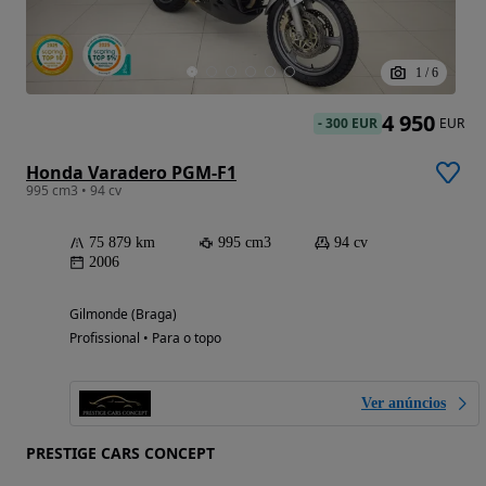
1
/
6
4 950
-
300 EUR
EUR
Honda Varadero PGM-F1
995 cm3 • 94 cv
75 879 km
995 cm3
94 cv
2006
Gilmonde (Braga)
Profissional • Para o topo
Ver anúncios
PRESTIGE CARS CONCEPT