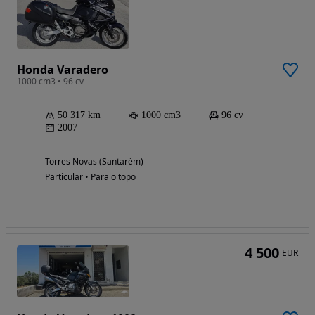
Honda Varadero
1000 cm3 • 96 cv
50 317 km
1000 cm3
96 cv
2007
Torres Novas (Santarém)
Particular • Para o topo
4 500
EUR