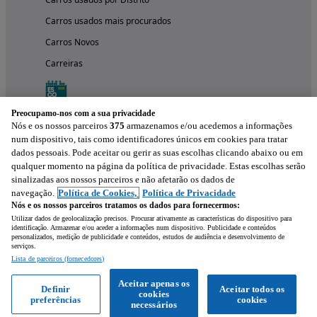
Carros usados mais procurados
Carros Novos
Carreiras
Preocupamo-nos com a sua privacidade
Nós e os nossos parceiros
375
armazenamos e/ou acedemos a informações
num dispositivo, tais como identificadores únicos em cookies para tratar
dados pessoais. Pode aceitar ou gerir as suas escolhas clicando abaixo ou em
qualquer momento na página da política de privacidade. Estas escolhas serão
sinalizadas aos nossos parceiros e não afetarão os dados de
navegação.
Política de Cookies,
Política de Privacidade
Nós e os nossos parceiros tratamos os dados para fornecermos:
Experimenta a aplicação
Utilizar dados de geolocalização precisos. Procurar ativamente as características do dispositivo para
identificação. Armazenar e/ou aceder a informações num dispositivo. Publicidade e conteúdos
personalizados, medição de publicidade e conteúdos, estudos de audiência e desenvolvimento de
serviços.
Lista de parceiros (fornecedores)
Aceitar apenas os
Definir
Aceitar todos os
cookies
preferências
cookies
necessários