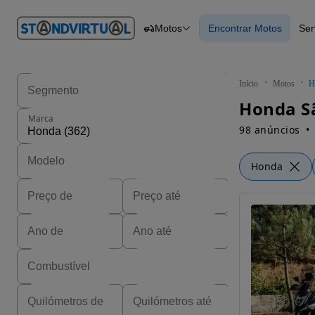
O nº 1
Motos
Encontrar Motos
Ser
em
Carros
Carros
Comerciais
Encontrar Motos
Motos
Barcos
Autocaravanas
Início
Motos
H
Pesados
Honda Sã
Marca
98 anúncios
Honda