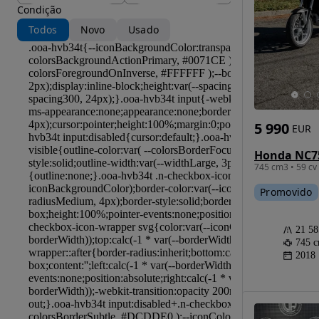
Condição
Todos
Novo
Usado
5 990
EUR
Honda NC7
745 cm3 • 59 cv
Promovido
21 5
745 
2018