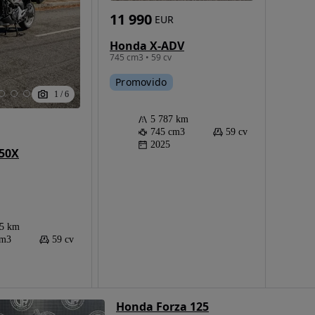
11 990
EUR
Honda X-ADV
745 cm3 • 59 cv
Promovido
1
/
6
5 787 km
745 cm3
59 cv
2025
50X
85 km
cm3
59 cv
Honda Forza 125