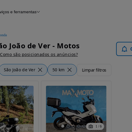
viços e ferramentas
Financiamento
Notícias e artigos
onda
o João de Ver - Motos
Como são posicionados os anúncios?
São João de Ver
50 km
Limpar filtros
1
/
6