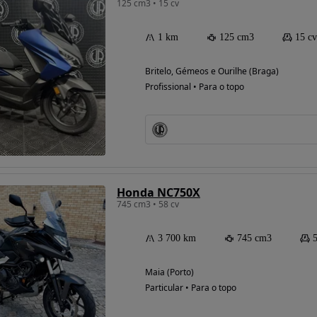
125 cm3 • 15 cv
1 km
125 cm3
15 cv
Britelo, Gémeos e Ourilhe (Braga)
Profissional • Para o topo
Possibilidade de
financiamento
Honda NC750X
745 cm3 • 58 cv
3 700 km
745 cm3
Maia (Porto)
Particular • Para o topo