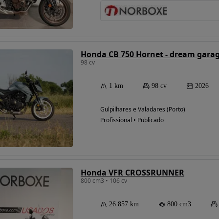
Honda CB 750 Hornet - dream gara
98 cv
1 km
98 cv
2026
Gulpilhares e Valadares (Porto)
Profissional • Publicado
Honda VFR CROSSRUNNER
800 cm3 • 106 cv
26 857 km
800 cm3