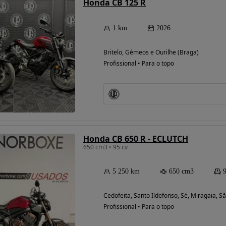
Honda CB 125 R
1 km
2026
Britelo, Gémeos e Ourilhe (Braga)
Profissional • Para o topo
Honda CB 650 R - ECLUTCH
650 cm3 • 95 cv
5 250 km
650 cm3
Cedofeita, Santo Ildefonso, Sé, Miragaia, Sã
Profissional • Para o topo