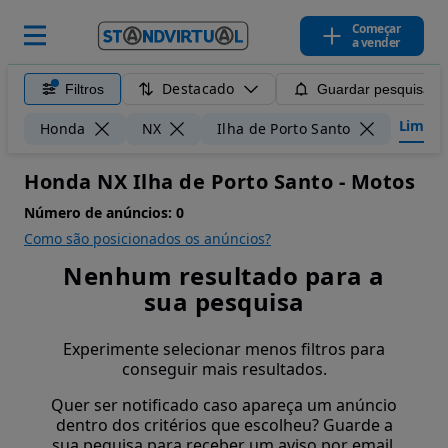
Começar
a vender
Destacado
Filtros
Guardar pesquisa
Limpar 
Honda
NX
Ilha de Porto Santo
Honda NX Ilha de Porto Santo - Motos
Número de anúncios:
0
Como são posicionados os anúncios?
Nenhum resultado para a
sua pesquisa
Experimente selecionar menos filtros para
conseguir mais resultados.
Quer ser notificado caso apareça um anúncio
dentro dos critérios que escolheu? Guarde a
sua pequisa para receber um aviso por email.