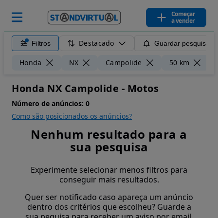
Começar
a vender
Destacado
Filtros
Guardar pesquisa
L
Honda
NX
Campolide
50 km
Honda NX Campolide - Motos
Número de anúncios:
0
Como são posicionados os anúncios?
Nenhum resultado para a
sua pesquisa
Experimente selecionar menos filtros para
conseguir mais resultados.
Quer ser notificado caso apareça um anúncio
dentro dos critérios que escolheu? Guarde a
sua pequisa para receber um aviso por email.