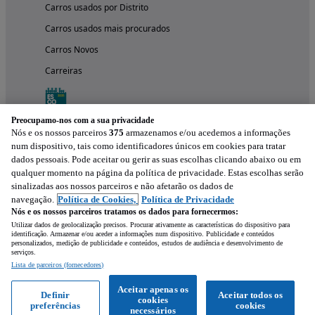
Carros usados por Distrito
Carros usados mais procurados
Carros Novos
Carreiras
Preocupamo-nos com a sua privacidade
Nós e os nossos parceiros
375
armazenamos e/ou acedemos a informações
num dispositivo, tais como identificadores únicos em cookies para tratar
dados pessoais. Pode aceitar ou gerir as suas escolhas clicando abaixo ou em
qualquer momento na página da política de privacidade. Estas escolhas serão
sinalizadas aos nossos parceiros e não afetarão os dados de
navegação.
Política de Cookies,
Política de Privacidade
Nós e os nossos parceiros tratamos os dados para fornecermos:
Experimenta a aplicação
Utilizar dados de geolocalização precisos. Procurar ativamente as características do dispositivo para
identificação. Armazenar e/ou aceder a informações num dispositivo. Publicidade e conteúdos
personalizados, medição de publicidade e conteúdos, estudos de audiência e desenvolvimento de
serviços.
Lista de parceiros (fornecedores)
Aceitar apenas os
Definir
Aceitar todos os
cookies
preferências
cookies
necessários