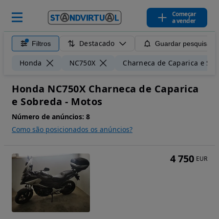
Começar
a vender
Destacado
Filtros
Guardar pesquisa
Honda
NC750X
Charneca de Caparica e So
Honda NC750X Charneca de Caparica
e Sobreda - Motos
Número de anúncios:
8
Como são posicionados os anúncios?
4 750
EUR