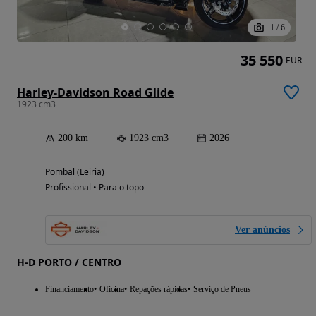
1
/
6
35 550
EUR
Harley-Davidson Road Glide
1923 cm3
200 km
1923 cm3
2026
Pombal (Leiria)
Profissional • Para o topo
Ver anúncios
H-D PORTO / CENTRO
Financiamento
Oficina
Repações rápidas
Serviço de Pneus