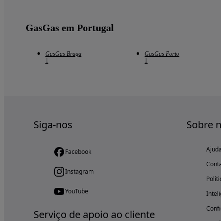
GasGas em Portugal
GasGas Braga
GasGas Porto
1
1
Siga-nos
Sobre 
Ajud
Facebook
Cont
Instagram
Polít
YouTube
Intel
Confi
Serviço de apoio ao cliente