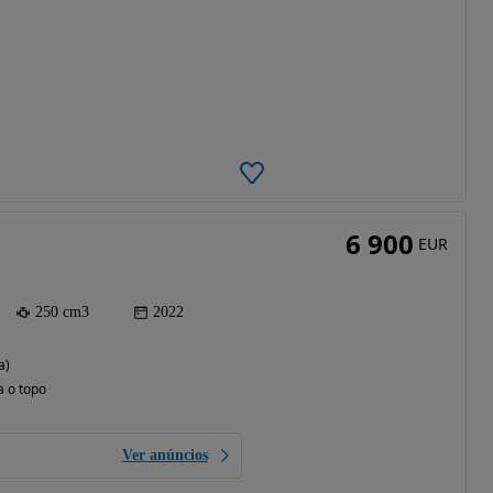
6 900
EUR
250 cm3
2022
a)
a o topo
Ver anúncios