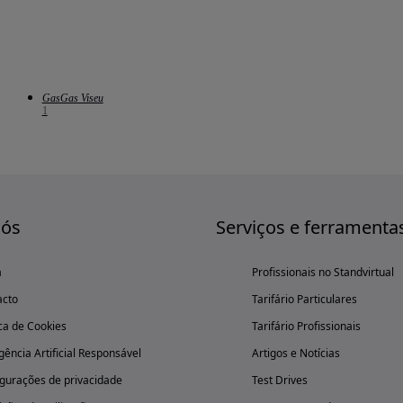
GasGas Viseu
1
nós
Serviços e ferramenta
a
Profissionais no Standvirtual
acto
Tarifário Particulares
ica de Cookies
Tarifário Profissionais
igência Artificial Responsável
Artigos e Notícias
gurações de privacidade
Test Drives