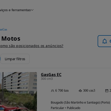
viços e ferramentas
Financiamento
Notícias e artigos
asGas
- Motos
omo são posicionados os anúncios?
Limpar filtros
GasGas EC
300 cm3
6 700 km
300 cm3
Bougado (São Martinho e Santiago) (Porto)
Particular • Publicado