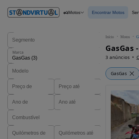
O nº 1
Motos
Encontrar Motos
Ser
em
Carros
Carros
Comerciais
Encontrar Motos
Motos
Barcos
Autocaravanas
Início
Motos
G
Pesados
GasGas 
Marca
3 anúncios
C
GasGas