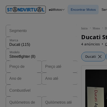
O nº 1
Motos
Encontrar Motos
Ser
em
Carros
Carros
Comerciais
Encontrar Motos
Motos
Barcos
Autocaravanas
Início
Motos
D
Pesados
Ducati S
Marca
4 anúncios
C
Modelo
Ducati