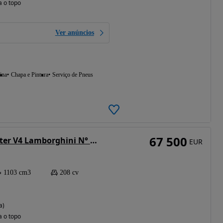
a o topo
Ver anúncios
ina
Chapa e Pintura
Serviço de Pneus
67 500
Ducati Streetfighter V4 Lamborghini N° 583/630
EUR
1103 cm3
208 cv
a)
a o topo