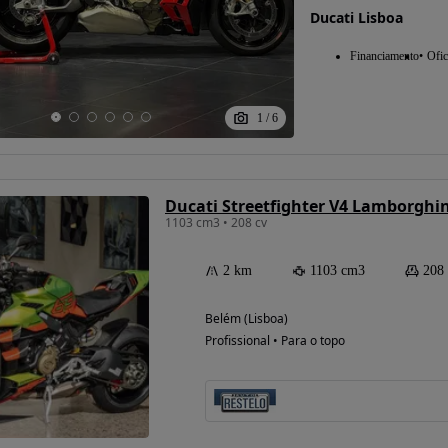
Ducati Lisboa
Financiamento
Ofic
1
/
6
Ducati Streetfighter V4 Lamborghin
1103 cm3 • 208 cv
2 km
1103 cm3
208
Belém (Lisboa)
Profissional • Para o topo