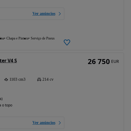
Ver anúncios
ina
Chapa e Pintura
Serviço de Pneus
26 750
ter V4 S
EUR
1103 cm3
214 cv
a)
a o topo
Ver anúncios