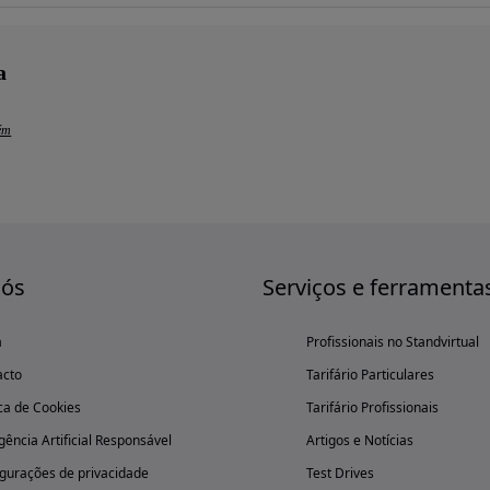
a
lém
nós
Serviços e ferramenta
a
Profissionais no Standvirtual
acto
Tarifário Particulares
ica de Cookies
Tarifário Profissionais
igência Artificial Responsável
Artigos e Notícias
gurações de privacidade
Test Drives