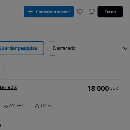
Começar a vender
Entrar
Guardar pesquisa
18 000
ter V2 S
EUR
890 cm3
120 cv
a)