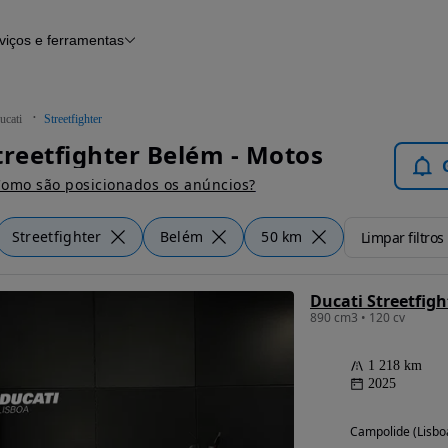
viços e ferramentas
Financiamento
Notícias e artigos
ucati
Streetfighter
treetfighter Belém - Motos
omo são posicionados os anúncios?
Streetfighter
Belém
50 km
Limpar filtros
Ducati Streetfigh
890 cm3 • 120 cv
1 218 km
2025
Campolide (Lisbo