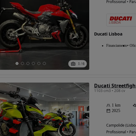
Profissional • Par
Ducati Lisboa
Financiamento
Ofic
1
/
6
1103 cm3 • 208 cv
1 km
2025
Campolide (Lisbo
Profissional • Par