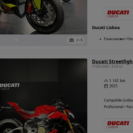
Ducati Lisboa
Financiamento
Ofic
1
/
6
Ducati Streetfigh
1103 cm3 • 214 cv
Possibilidade de
financiamento
1 141 km
2025
Campolide (Lisbo
Profissional • Par