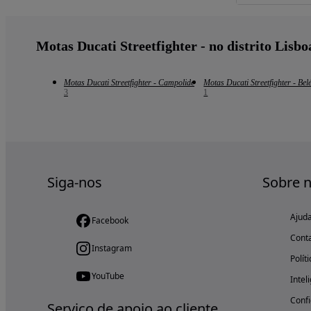
Motas Ducati Streetfighter - no distrito Lisbo
Motas Ducati Streetfighter - Campolide
Motas Ducati Streetfighter - Be
3
1
Siga-nos
Sobre 
Ajud
Facebook
Cont
Instagram
Polít
YouTube
Intel
Confi
Serviço de apoio ao cliente