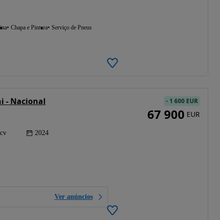
ina
Chapa e Pintura
Serviço de Pneus
i - Nacional
-
1 600 EUR
67 900
EUR
 cv
2024
Ver anúncios