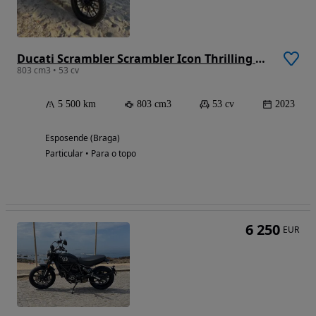
Ducati Scrambler Scrambler Icon Thrilling Black
803 cm3 • 53 cv
5 500 km
803 cm3
53 cv
2023
Esposende (Braga)
Particular • Para o topo
6 250
EUR