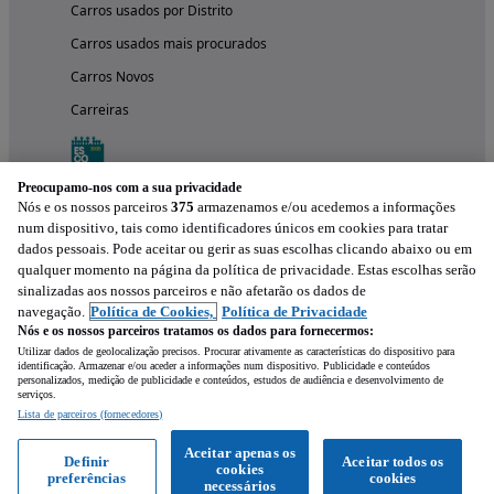
Carros usados por Distrito
Carros usados mais procurados
Carros Novos
Carreiras
Preocupamo-nos com a sua privacidade
Nós e os nossos parceiros
375
armazenamos e/ou acedemos a informações
num dispositivo, tais como identificadores únicos em cookies para tratar
dados pessoais. Pode aceitar ou gerir as suas escolhas clicando abaixo ou em
qualquer momento na página da política de privacidade. Estas escolhas serão
sinalizadas aos nossos parceiros e não afetarão os dados de
navegação.
Política de Cookies,
Política de Privacidade
Nós e os nossos parceiros tratamos os dados para fornecermos:
Experimenta a aplicação
Utilizar dados de geolocalização precisos. Procurar ativamente as características do dispositivo para
identificação. Armazenar e/ou aceder a informações num dispositivo. Publicidade e conteúdos
personalizados, medição de publicidade e conteúdos, estudos de audiência e desenvolvimento de
serviços.
Lista de parceiros (fornecedores)
Aceitar apenas os
Definir
Aceitar todos os
cookies
preferências
cookies
necessários