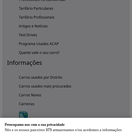
Tarifário Particulares
Tarifário Profissionais
Artigos e Notícias
Test Drives
Programa Usados ACAP
Quanto vale o seu carro?
Informações
Carros usados por Distrito
Carros usados mais procurados
Carros Novos
Carreiras
Preocupamo-nos com a sua privacidade
Nós e os nossos parceiros
375
armazenamos e/ou acedemos a informações