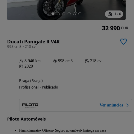
1
/
6
32 990
EUR
Ducati Panigale R V4R
998 cm3 • 218 cv
8 946 km
998 cm3
218 cv
2020
Braga (Braga)
Profissional • Publicado
Ver anúncios
Piloto Automóveis
Financiamento
Oficina
Seguro automóvel
Entrega em casa