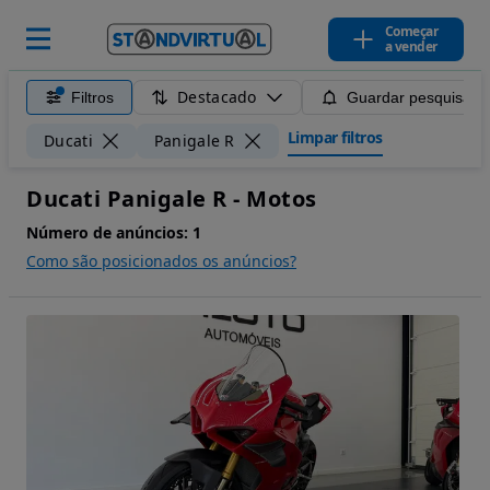
Começar
a vender
Destacado
Filtros
Guardar pesquisa
Limpar filtros
Ducati
Panigale R
Ducati Panigale R - Motos
Número de anúncios:
1
Como são posicionados os anúncios?