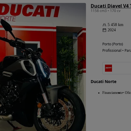
Ducati Diavel V4 
1158 cm3 • 170 cv
5 458 km
2024
Porto (Porto)
Profissional • Par
Possibilidade de
financiamento
Ducati Norte
Financiamento
Ofic