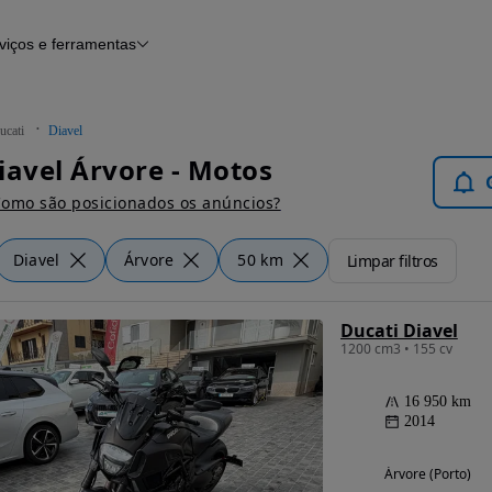
viços e ferramentas
Financiamento
Notícias e artigos
ucati
Diavel
iavel Árvore - Motos
omo são posicionados os anúncios?
Diavel
Árvore
50 km
Limpar filtros
Ducati Diavel
1200 cm3 • 155 cv
16 950 km
2014
Árvore (Porto)