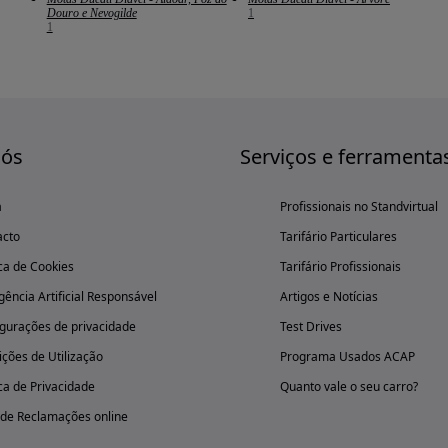
Douro e Nevogilde
1
1
nós
Serviços e ferramenta
a
Profissionais no Standvirtual
acto
Tarifário Particulares
ica de Cookies
Tarifário Profissionais
igência Artificial Responsável
Artigos e Notícias
gurações de privacidade
Test Drives
ções de Utilização
Programa Usados ACAP
ica de Privacidade
Quanto vale o seu carro?
 de Reclamações online