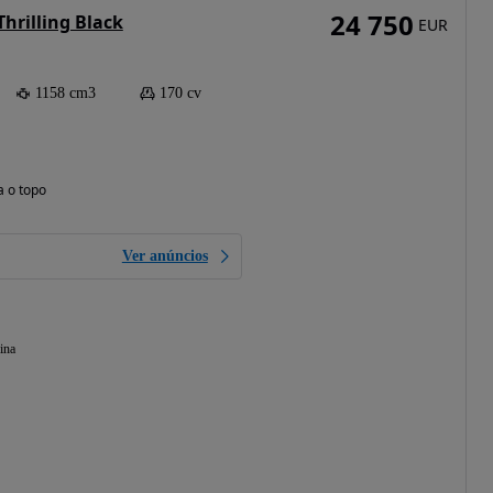
24 750
Thrilling Black
EUR
1158 cm3
170 cv
a o topo
Ver anúncios
ina