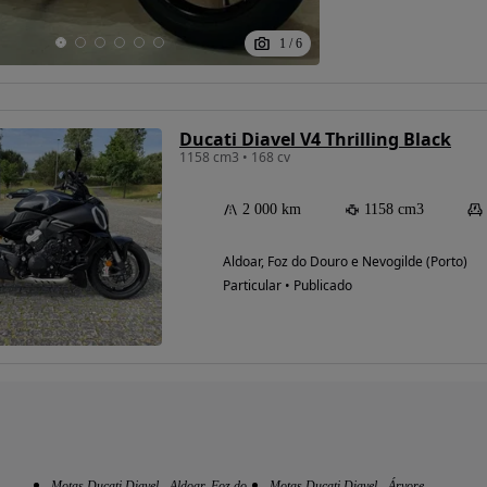
1
/
6
Ducati Diavel V4 Thrilling Black
1158 cm3 • 168 cv
2 000 km
1158 cm3
Aldoar, Foz do Douro e Nevogilde (Porto)
Particular • Publicado
Motas Ducati Diavel - Aldoar, Foz do
Motas Ducati Diavel - Árvore