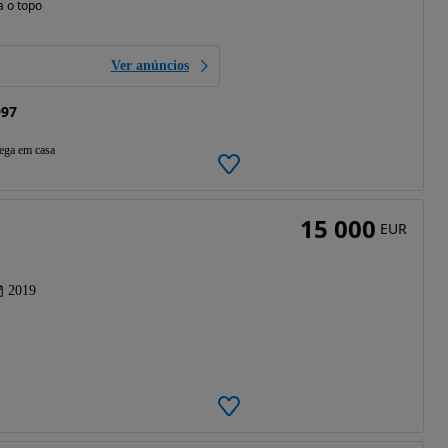
a o topo
Ver anúncios
997
ega em casa
15 000
EUR
2019