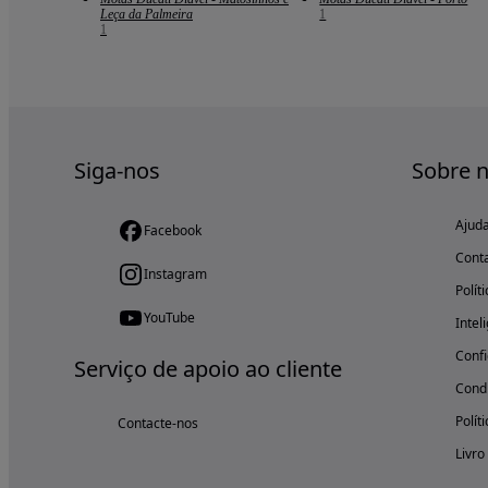
Leça da Palmeira
1
1
Siga-nos
Sobre 
Ajud
Facebook
Cont
Instagram
Polít
YouTube
Intel
Confi
Serviço de apoio ao cliente
Condi
Polít
Contacte-nos
Livro