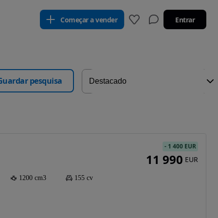
Começar a vender
Entrar
Guardar pesquisa
-
1 400 EUR
11 990
EUR
1200 cm3
155 cv