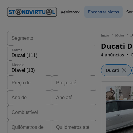
O nº 1
Motos
Encontrar Motos
Ser
em
Carros
Carros
Comerciais
Encontrar Motos
Motos
Barcos
Autocaravanas
Início
Motos
D
Pesados
Ducati D
Marca
4 anúncios
C
Modelo
Ducati