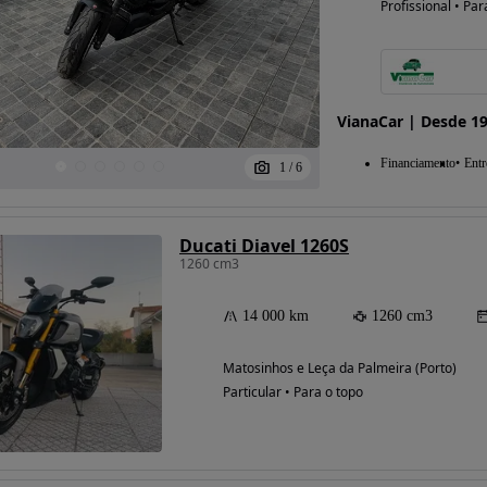
Profissional • Par
VianaCar | Desde 1
Financiamento
Entr
1
/
6
Ducati Diavel 1260S
1260 cm3
14 000 km
1260 cm3
Matosinhos e Leça da Palmeira (Porto)
Particular • Para o topo