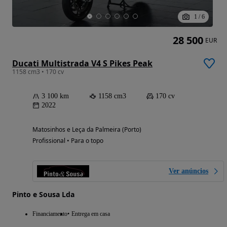
1
/
6
28 500
EUR
Ducati Multistrada V4 S Pikes Peak
1158 cm3 • 170 cv
3 100 km
1158 cm3
170 cv
2022
Matosinhos e Leça da Palmeira (Porto)
Profissional • Para o topo
Ver anúncios
Pinto e Sousa Lda
Financiamento
Entrega em casa