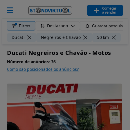
Começar
a vender
Destacado
Filtros
Guardar pesquisa
Lim
Ducati
Negreiros e Chavão
50 km
Ducati Negreiros e Chavão - Motos
Número de anúncios:
36
Como são posicionados os anúncios?