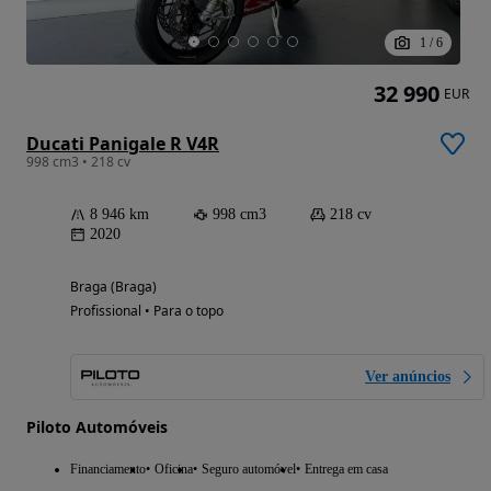
1
/
6
32 990
EUR
Ducati Panigale R V4R
998 cm3 • 218 cv
8 946 km
998 cm3
218 cv
2020
Braga (Braga)
Profissional • Para o topo
Ver anúncios
Piloto Automóveis
Financiamento
Oficina
Seguro automóvel
Entrega em casa