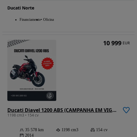
Ducati Norte
Financiamento
Oficina
10 999
EUR
Ducati Diavel 1200 ABS (CAMPANHA EM VIGOR)
1198 cm3 • 154 cv
35 578 km
1198 cm3
154 cv
2014