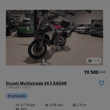
1
/
6
19 500
EUR
Ducati Multistrada V4 S RADAR
1158 cm3 • 170 cv
Promovido
31 714 km
1158 cm3
170 cv
2022