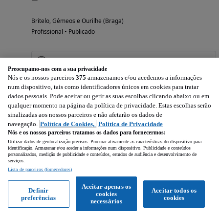
Britelo, Gémeos e Ourilhe (Braga)
Profissional • Publicado
Ver anúncios
Preocupamo-nos com a sua privacidade
Nós e os nossos parceiros
375
armazenamos e/ou acedemos a informações
num dispositivo, tais como identificadores únicos em cookies para tratar
dados pessoais. Pode aceitar ou gerir as suas escolhas clicando abaixo ou em
qualquer momento na página da política de privacidade. Estas escolhas serão
sinalizadas aos nossos parceiros e não afetarão os dados de
navegação.
Política de Cookies,
Política de Privacidade
Nós e os nossos parceiros tratamos os dados para fornecermos:
Utilizar dados de geolocalização precisos. Procurar ativamente as características do dispositivo para
identificação. Armazenar e/ou aceder a informações num dispositivo. Publicidade e conteúdos
personalizados, medição de publicidade e conteúdos, estudos de audiência e desenvolvimento de
serviços.
Lista de parceiros (fornecedores)
Aceitar apenas os
Definir
Aceitar todos os
cookies
preferências
cookies
necessários