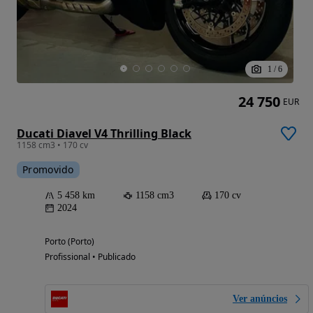
1
/
6
24 750
EUR
Ducati Diavel V4 Thrilling Black
1158 cm3 • 170 cv
Promovido
5 458 km
1158 cm3
170 cv
2024
Porto (Porto)
Profissional • Publicado
Ver anúncios