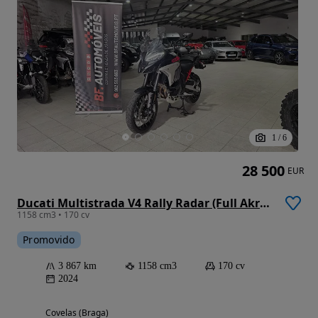
1
/
6
28 500
EUR
Ducati Multistrada V4 Rally Radar (Full Akrapovic)
1158 cm3 • 170 cv
Promovido
3 867 km
1158 cm3
170 cv
2024
Covelas (Braga)