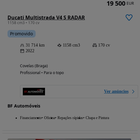
19 500
EUR
Ducati Multistrada V4 S RADAR
1158 cm3 • 170 cv
Promovido
31 714 km
1158 cm3
170 cv
2022
Covelas (Braga)
Profissional • Para o topo
Ver anúncios
BF Automóveis
Financiamento
Oficina
Repações rápidas
Chapa e Pintura