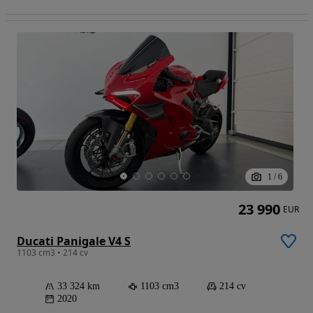
1
/
6
23 990
EUR
Ducati Panigale V4 S
1103 cm3 • 214 cv
33 324 km
1103 cm3
214 cv
2020