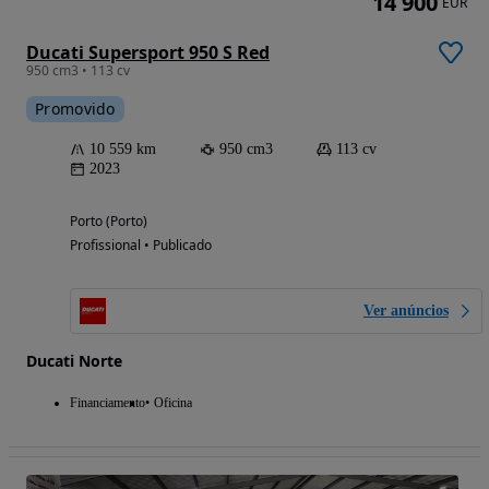
14 900
EUR
Ducati Supersport 950 S Red
950 cm3 • 113 cv
Promovido
10 559 km
950 cm3
113 cv
2023
Porto (Porto)
Profissional • Publicado
Ver anúncios
Ducati Norte
Financiamento
Oficina