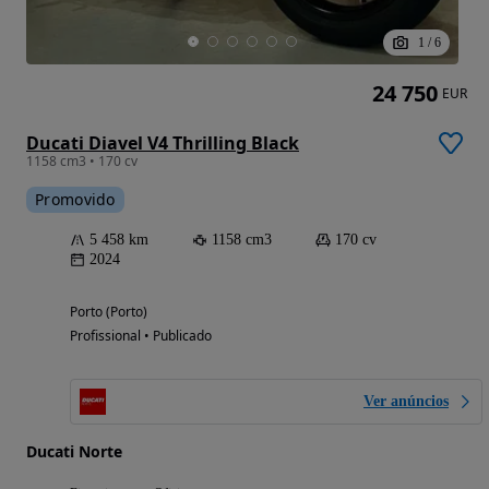
1
/
6
24 750
EUR
Ducati Diavel V4 Thrilling Black
1158 cm3 • 170 cv
Promovido
5 458 km
1158 cm3
170 cv
2024
Porto (Porto)
Profissional • Publicado
Ver anúncios
Ducati Norte