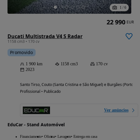
1
/
6
22 990
EUR
Ducati Multistrada V4 S Radar
1158 cm3 • 170 cv
Promovido
1 900 km
1158 cm3
170 cv
2023
Santo Tirso, Couto (Santa Cristina e São Miguel) e Burgães (Porto)
Profissional • Publicado
Ver anúncios
EduCar - Stand Automóvel
Financiamento
Oficina
Lavagem
Entrega em casa