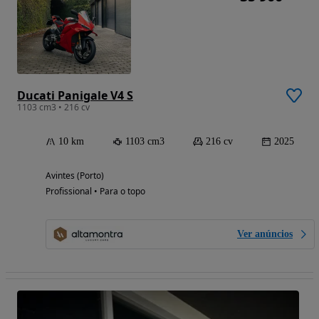
Ducati Panigale V4 S
1103 cm3 • 216 cv
10 km
1103 cm3
216 cv
2025
Avintes (Porto)
Profissional • Para o topo
Ver anúncios