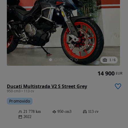
1
/
6
14 900
EUR
Ducati Multistrada V2 S Street Grey
950 cm3 • 113 cv
Promovido
21 778 km
950 cm3
113 cv
2022