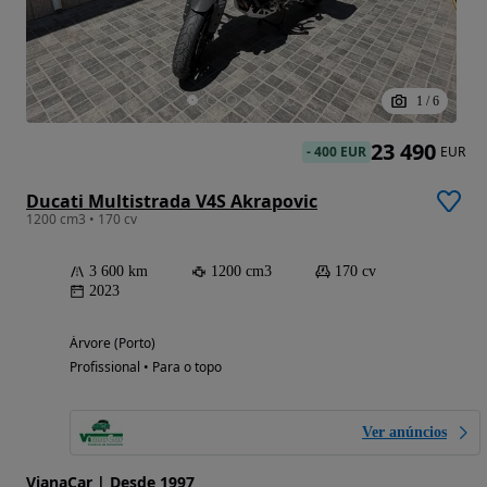
1
/
6
23 490
-
400 EUR
EUR
Ducati Multistrada V4S Akrapovic
1200 cm3 • 170 cv
3 600 km
1200 cm3
170 cv
2023
Árvore (Porto)
Profissional • Para o topo
Ver anúncios
VianaCar | Desde 1997