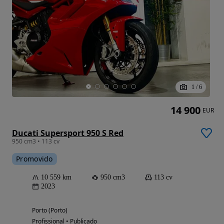
1
/
6
14 900
EUR
Ducati Supersport 950 S Red
950 cm3 • 113 cv
Promovido
10 559 km
950 cm3
113 cv
2023
Porto (Porto)
Profissional • Publicado