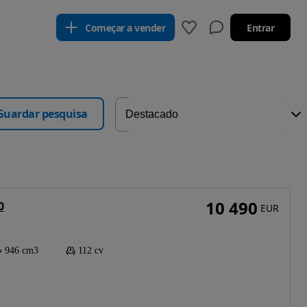
Começar a vender
Entrar
Guardar pesquisa
10 490
0
EUR
946 cm3
112 cv