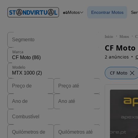
O nº 1
Motos
Encontrar Motos
Ser
em
Carros
Carros
Comerciais
Encontrar Motos
Motos
Barcos
Autocaravanas
Início
Motos
C
Pesados
CF Moto
Marca
2 anúncios
C
Modelo
CF Moto