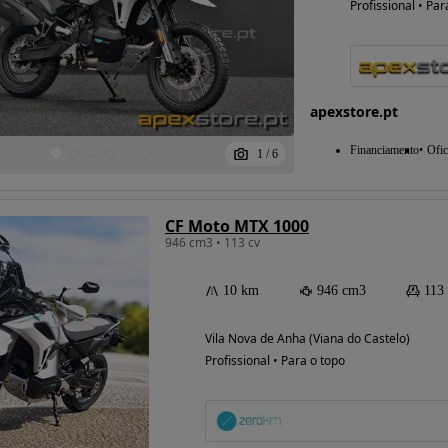
Profissional • Par
apexstore.pt
Financiamento
Ofic
1
/
6
CF Moto MTX 1000
946 cm3 • 113 cv
10 km
946 cm3
113
Vila Nova de Anha (Viana do Castelo)
Profissional • Para o topo