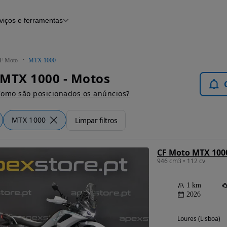
viços e ferramentas
Financiamento
Notícias e artigos
F Moto
MTX 1000
 MTX 1000 - Motos
omo são posicionados os anúncios?
MTX 1000
Limpar filtros
CF Moto MTX 100
946 cm3 • 112 cv
1 km
2026
Loures (Lisboa)