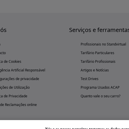
nós
Serviços e ferramenta
a
Profissionais no Standvirtual
acto
Tarifário Particulares
ica de Cookies
Tarifário Profissionais
igência Artificial Responsável
Artigos e Notícias
gurações de privacidade
Test Drives
ções de Utilização
Programa Usados ACAP
ica de Privacidade
Quanto vale o seu carro?
 de Reclamações online