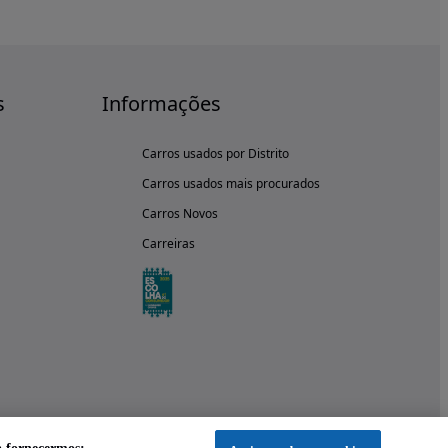
s
Informações
Carros usados por Distrito
Carros usados mais procurados
Carros Novos
Carreiras