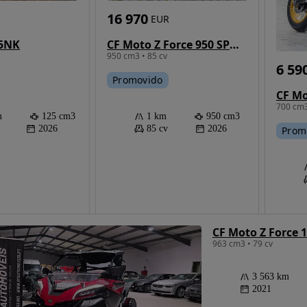
16 970
EUR
25NK
CF Moto Z Force 950 SPORT UTV/SSV CAMP.0%JUROS
950 cm3 • 85 cv
6 59
Promovido
700 cm3
m
125 cm3
1 km
950 cm3
2026
85 cv
2026
Prom
CF Moto Z Force 
963 cm3 • 79 cv
3 563 km
2021