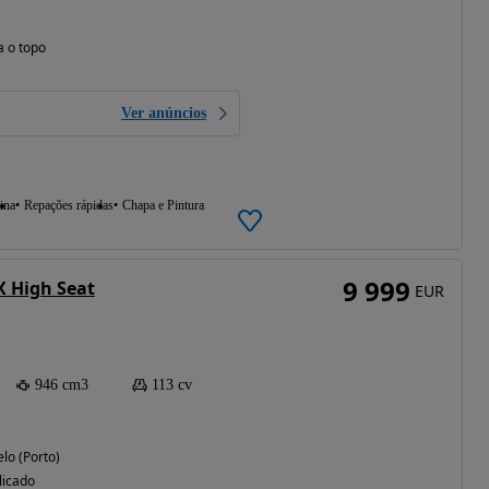
a o topo
Ver anúncios
ina
Repações rápidas
Chapa e Pintura
9 999
X High Seat
EUR
946 cm3
113 cv
lo (Porto)
licado