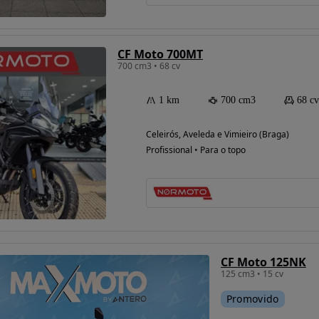
CF Moto 700MT
700 cm3 • 68 cv
1 km
700 cm3
68 cv
Celeirós, Aveleda e Vimieiro (Braga)
Profissional • Para o topo
CF Moto 125NK
125 cm3 • 15 cv
Promovido