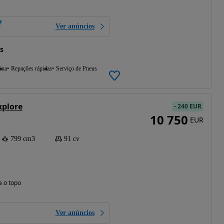
Ver anúncios
s
ina
Repações rápidas
Serviço de Pneus
xplore
-
240 EUR
10 750
EUR
799 cm3
91 cv
a o topo
Ver anúncios