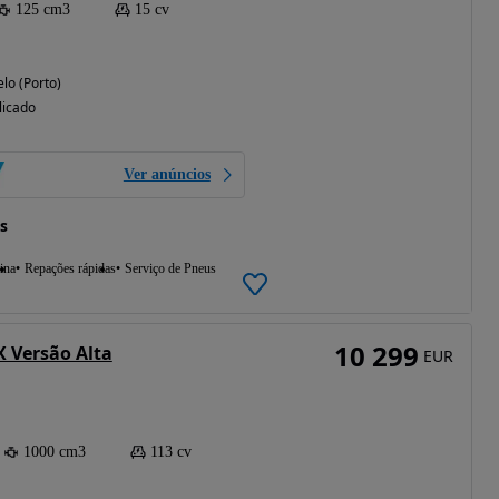
125 cm3
15 cv
lo (Porto)
licado
Ver anúncios
s
ina
Repações rápidas
Serviço de Pneus
10 299
 Versão Alta
EUR
1000 cm3
113 cv