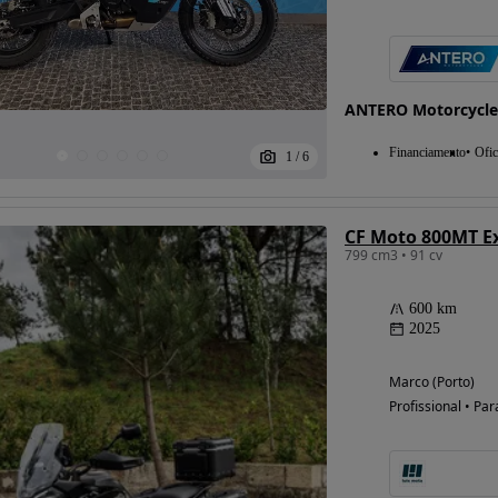
ANTERO Motorcycle
Financiamento
Ofic
1
/
6
CF Moto 800MT E
799 cm3 • 91 cv
600 km
2025
Marco (Porto)
Profissional • Par