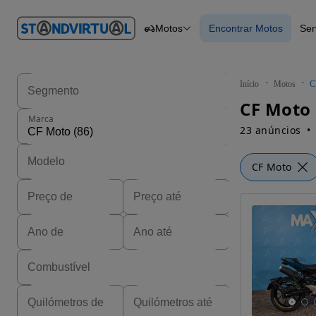
O nº 1
Motos
Encontrar Motos
Ser
em
Carros
Carros
Comerciais
Encontrar Motos
Motos
Barcos
Autocaravanas
Início
Motos
C
Pesados
Marca
23 anúncios
CF Moto