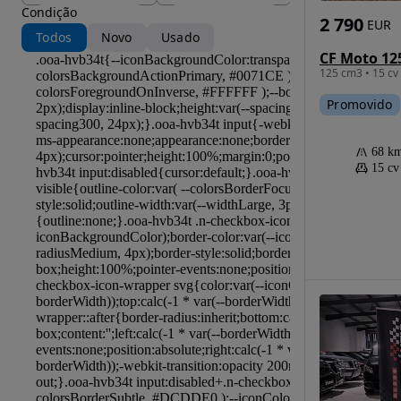
Condição
2 790
EUR
Todos
Novo
Usado
CF Moto 1
125 cm3 • 15 cv
Promovido
68 k
15 cv