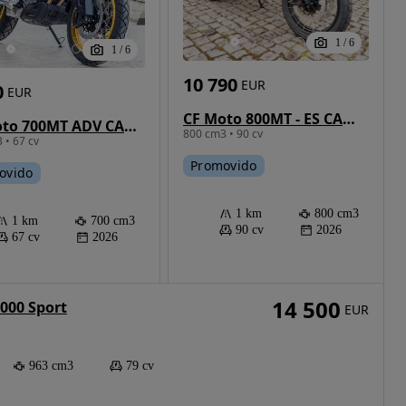
1
/
6
1
/
6
10 790
EUR
0
EUR
CF Moto 800MT - ES CAMPANHA
CF Moto 700MT ADV CAMPANHA 0%JUROS
800 cm3 • 90 cv
 • 67 cv
Promovido
ovido
1 km
800 cm3
1 km
700 cm3
90 cv
2026
67 cv
2026
14 500
1000 Sport
EUR
963 cm3
79 cv