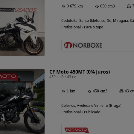
9 679 km
650 cm3
Cedofeita, Santo Ildefonso, Sé, Miragaia, Sã
Profissional • Para o topo
CF Moto 450MT (0% Juros)
450 cm3 • 43 cv
1 km
450 cm3
43 cv
Celeirós, Aveleda e Vimieiro (Braga)
Profissional • Publicado