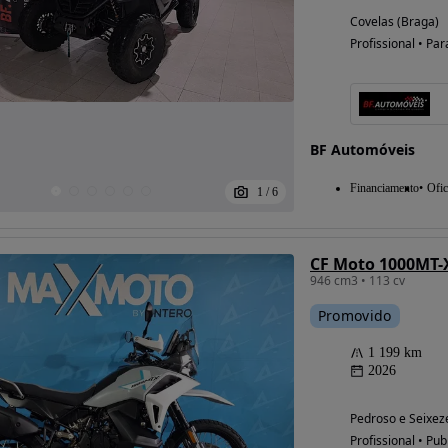
Covelas (Braga)
Profissional • Par
BF Automóveis
Financiamento
Ofic
1
/
6
Possibilidade de
financiamento
CF Moto 1000MT-
946 cm3 • 113 cv
Promovido
1 199 km
2026
Pedroso e Seixeze
Profissional • Pub