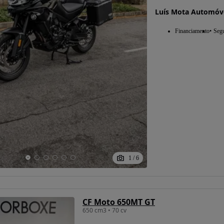
Luís Mota Automóv
Financiamento
Seg
1
/
6
CF Moto 650MT GT
650 cm3 • 70 cv