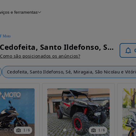
viços e ferramentas
Financiamento
Notícias e artigos
F Moto
CF Moto Cedofeita, Santo Ildefonso, Sé, Miragaia, São Nicolau e Vitória - Motos
Como são posicionados os anúncios?
Cedofeita, Santo Ildefonso, Sé, Miragaia, São Nicolau e Vitór
1
/
6
1
/
6