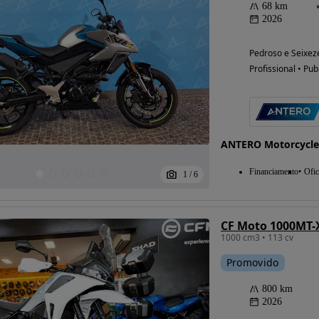
68 km
2026
Pedroso e Seixeze
Profissional • Pub
ANTERO Motorcycle
Financiamento
Ofic
1
/
6
CF Moto 1000MT-X
1000 cm3 • 113 cv
Promovido
800 km
2026