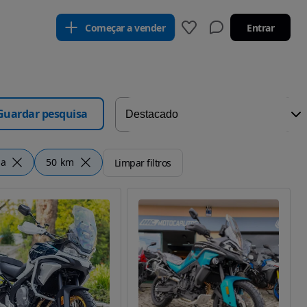
Começar a vender
Entrar
Guardar pesquisa
ia
50 km
Limpar filtros