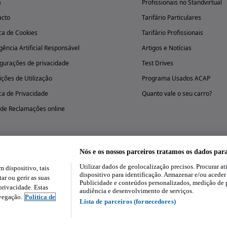
a
Profissionais no Standvirtual
acto
Tarifário Particulares
ica de Cookies
Tarifário Profissionais
igência Artificial Responsável
Artigos e Notícias
gurações de privacidade
Test Drives
ções de Utilização
Programa Usados ACAP
ica de Privacidade
Quanto vale o seu carro?
 de Reclamações online
Nós e os nossos parceiros tratamos os dados par
Utilizar dados de geolocalização precisos. Procurar at
dispositivo, tais
Experimenta a aplicação
dispositivo para identificação. Armazenar e/ou aceder
ar ou gerir as suas
Publicidade e conteúdos personalizados, medição de 
rivacidade. Estas
audiência e desenvolvimento de serviços.
avegação.
Política de
Lista de parceiros (fornecedores)