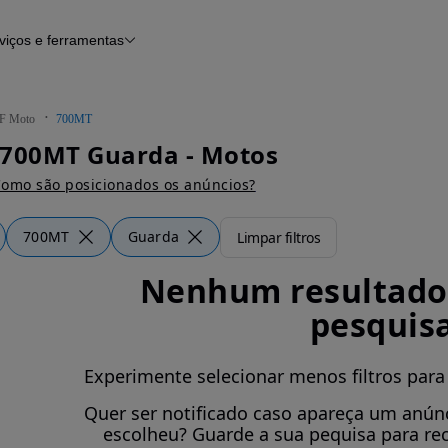
viços e ferramentas
Financiamento
Notícias e artigos
F Moto
700MT
 700MT Guarda - Motos
omo são posicionados os anúncios?
700MT
Guarda
Limpar filtros
Nenhum resultado 
pesquis
Experimente selecionar menos filtros para
Quer ser notificado caso apareça um anúnc
escolheu? Guarde a sua pequisa para re