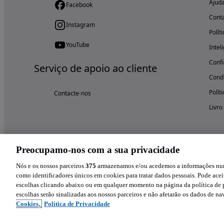
Ajud
Facebook
Cont
Instagram
Polít
YouTube
Intel
Confi
Serviço de apoio ao cliente
Condi
Polít
Contacte-nos
Livro
Preocupamo-nos com a sua privacidade
Nós e os nossos parceiros
375
armazenamos e/ou acedemos a informações num 
como identificadores únicos em cookies para tratar dados pessoais. Pode aceit
escolhas clicando abaixo ou em qualquer momento na página da política de p
escolhas serão sinalizadas aos nossos parceiros e não afetarão os dados de n
Cookies,
Política de Privacidade