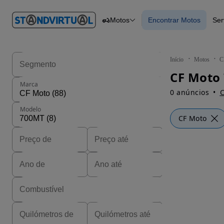
O nº 1
Motos
Encontrar Motos
Ser
em
Carros
Carros
Comerciais
Encontrar Motos
Motos
Barcos
Autocaravanas
Início
Motos
C
Pesados
CF Moto
Marca
0 anúncios
C
Modelo
CF Moto