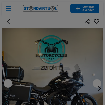
Começar
a vender