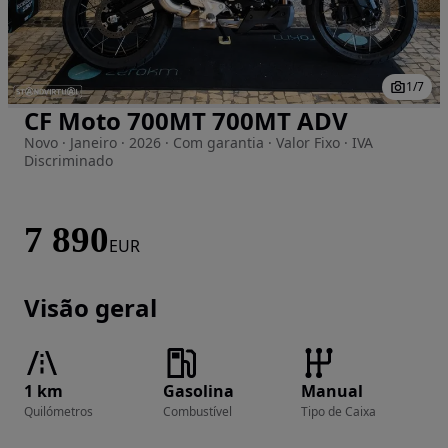
1
/
7
CF Moto 700MT 700MT ADV
Imagem 1 de 7
Novo · Janeiro · 2026 · Com garantia · Valor Fixo · IVA
Discriminado
7 890
EUR
Visão geral
1 km
Gasolina
Manual
Quilómetros
Combustível
Tipo de Caixa