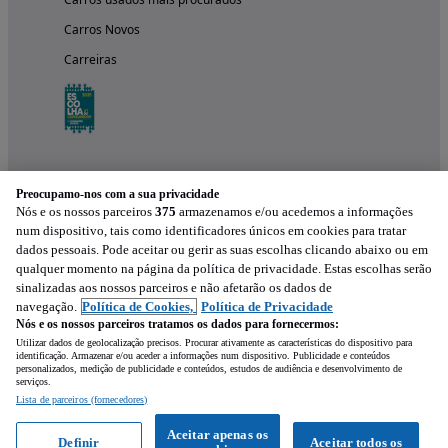
Carros Novos
Carreiras
Preocupamo-nos com a sua privacidade
Nós e os nossos parceiros
375
armazenamos e/ou acedemos a informações
num dispositivo, tais como identificadores únicos em cookies para tratar
dados pessoais. Pode aceitar ou gerir as suas escolhas clicando abaixo ou em
qualquer momento na página da política de privacidade. Estas escolhas serão
Experimenta a aplicação
sinalizadas aos nossos parceiros e não afetarão os dados de
navegação.
Política de Cookies,
Política de Privacidade
Nós e os nossos parceiros tratamos os dados para fornecermos:
Utilizar dados de geolocalização precisos. Procurar ativamente as características do dispositivo para
identificação. Armazenar e/ou aceder a informações num dispositivo. Publicidade e conteúdos
personalizados, medição de publicidade e conteúdos, estudos de audiência e desenvolvimento de
serviços.
Lista de parceiros (fornecedores)
Mensagem
Aceitar apenas os
Definir
Aceitar todos os