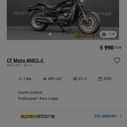
1
/
6
5 990
EUR
CF Moto 450CL-C
449 cm3 • 43 cv
1 km
449 cm3
43 cv
2026
Loures (Lisboa)
Profissional • Para o topo
Ver anúncios