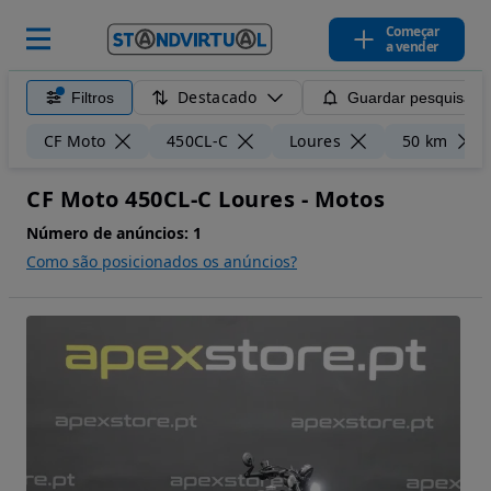
Começar
a vender
Destacado
Filtros
Guardar pesquisa
CF Moto
450CL-C
Loures
50 km
CF Moto 450CL-C Loures - Motos
Número de anúncios:
1
Como são posicionados os anúncios?