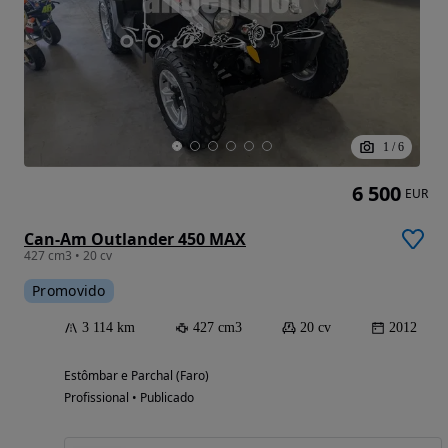
1
/
6
6 500
EUR
Can-Am Outlander 450 MAX
427 cm3 • 20 cv
Promovido
3 114 km
427 cm3
20 cv
2012
Estômbar e Parchal (Faro)
Profissional • Publicado