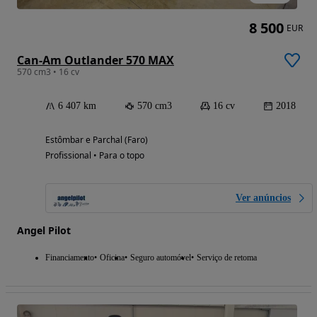
8 500
EUR
Can-Am Outlander 570 MAX
570 cm3 • 16 cv
6 407 km
570 cm3
16 cv
2018
Estômbar e Parchal (Faro)
Profissional • Para o topo
Ver anúncios
Angel Pilot
Financiamento
Oficina
Seguro automóvel
Serviço de retoma