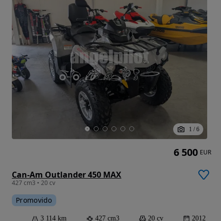
1
/
6
6 500
EUR
Can-Am Outlander 450 MAX
427 cm3 • 20 cv
Promovido
3 114 km
427 cm3
20 cv
2012