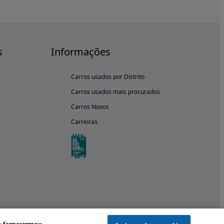
s
Informações
Carros usados por Distrito
Carros usados mais procurados
Carros Novos
Carreiras