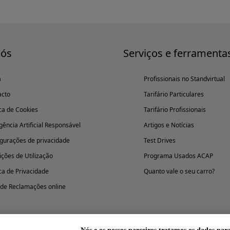
nós
Serviços e ferramenta
a
Profissionais no Standvirtual
acto
Tarifário Particulares
ica de Cookies
Tarifário Profissionais
igência Artificial Responsável
Artigos e Notícias
gurações de privacidade
Test Drives
ções de Utilização
Programa Usados ACAP
ica de Privacidade
Quanto vale o seu carro?
 de Reclamações online