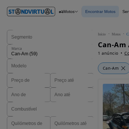
O nº 1
Motos
Encontrar Motos
Ser
em
Carros
Carros
Comerciais
Encontrar Motos
Motos
Barcos
Autocaravanas
Início
Motos
C
Pesados
Can-Am 
Marca
1 anúncio
Co
Can-Am