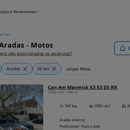
viços e ferramentas
Financiamento
Notícias e artigos
an-Am
Aradas - Motos
mo são posicionados os anúncios?
Aradas
50 km
Limpar filtros
Can-Am Maverick X3 X3 DS RR
1000 cm3 • 200 cv
500 km
1000 cm3
2
Aradas (Aveiro)
Profissional • Para o topo