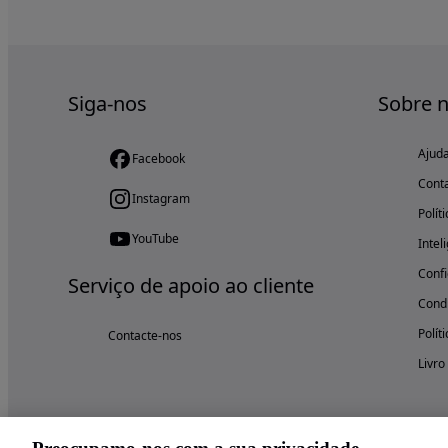
Siga-nos
Sobre 
Ajud
Facebook
Cont
Instagram
Polít
YouTube
Intel
Confi
Serviço de apoio ao cliente
Condi
Polít
Contacte-nos
Livro