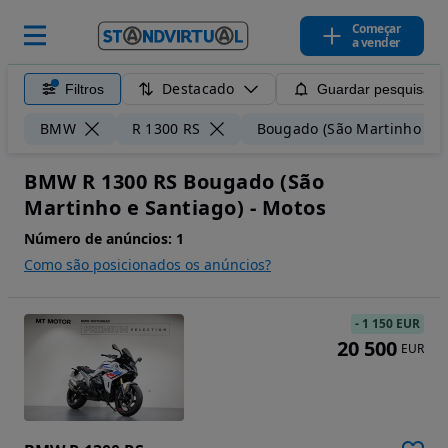
Começar
a vender
Destacado
Filtros
Guardar pesquisa
BMW
R 1300 RS
Bougado (São Martinho e S
BMW R 1300 RS Bougado (São
Martinho e Santiago) - Motos
Número de anúncios:
1
Como são posicionados os anúncios?
-
1 150 EUR
20 500
EUR