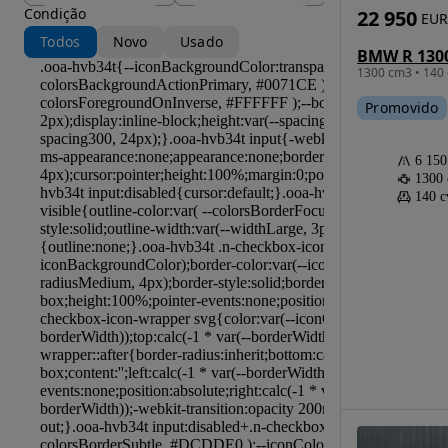
Condição
22 950
EUR
Todos
Novo
Usado
1300 cm3 • 140 
Promovido
6 15
1300
140 c