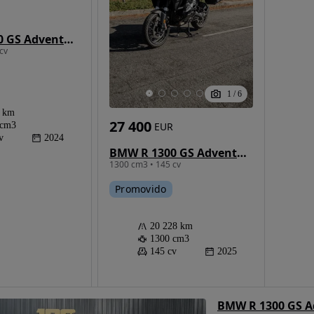
BMW R 1300 GS Adventure
cv
1
/
6
0 km
27 400
 cm3
EUR
v
2024
BMW R 1300 GS Adventure
1300 cm3 • 145 cv
Promovido
20 228 km
1300 cm3
145 cv
2025
BMW R 1300 GS A