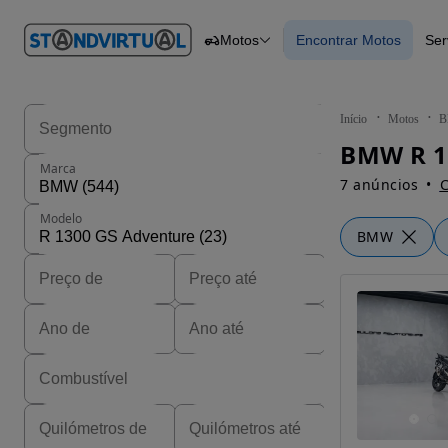
O nº 1
Motos
Encontrar Motos
Ser
em
Carros
Carros
Comerciais
Encontrar Motos
Motos
Barcos
Autocaravanas
Início
Motos
Pesados
Marca
7 anúncios
C
Modelo
BMW