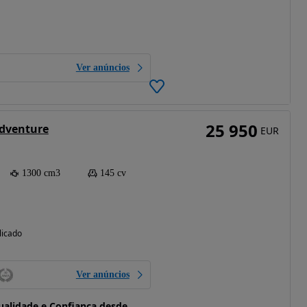
Ver anúncios
25 950
dventure
EUR
1300 cm3
145 cv
licado
Ver anúncios
alidade e Confiança desde