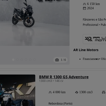
6 150 km
2024
Fânzeres e São P
Profissional • Pub
AR Line Motors
Financiamento
Ofic
1
/
6
BMW R 1300 GS Adventure
1300 cm3 • 146 cv
4 000 km
1300 cm3
Rebordosa (Porto)