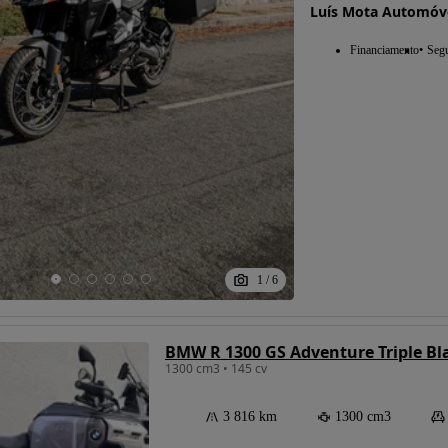
Luís Mota Automóv
Financiamento
Seg
1
/
6
BMW R 1300 GS Adventure Triple Bl
1300 cm3 • 145 cv
3 816 km
1300 cm3