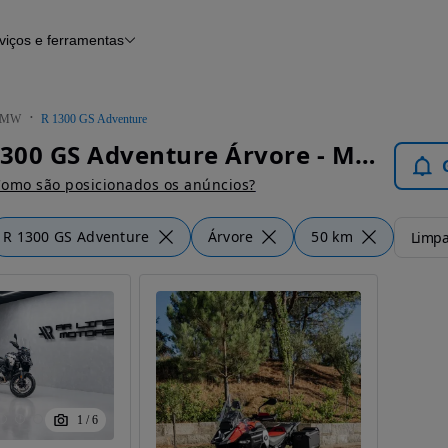
viços e ferramentas
Financiamento
Notícias e artigos
BMW
R 1300 GS Adventure
BMW R 1300 GS Adventure Árvore - Motos
omo são posicionados os anúncios?
R 1300 GS Adventure
Árvore
50 km
Limpar
1
/
6