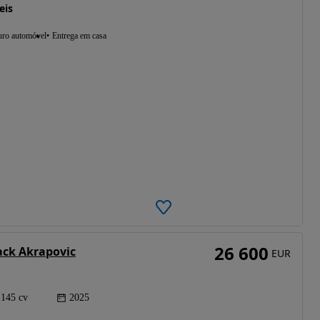
eis
uro automóvel
Entrega em casa
26 600
ack Akrapovic
EUR
145 cv
2025