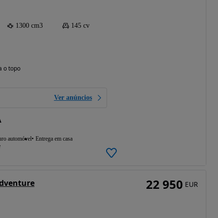
1300 cm3
145 cv
a o topo
Ver anúncios
A
uro automóvel
Entrega em casa
e
22 950
dventure
EUR