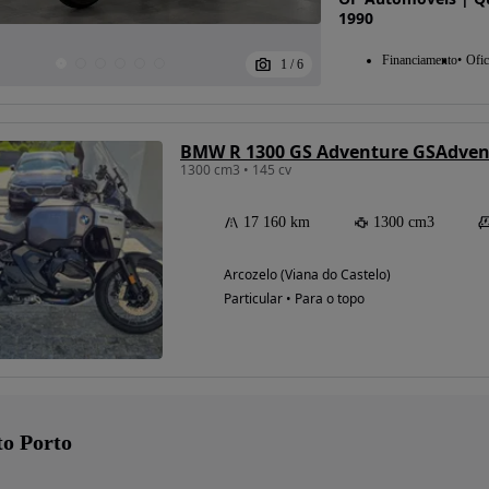
1990
Financiamento
Ofic
1
/
6
BMW R 1300 GS Adventure GSAdven
1300 cm3 • 145 cv
17 160 km
1300 cm3
Arcozelo (Viana do Castelo)
Particular • Para o topo
o Porto