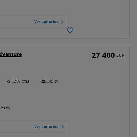
Ver anúncios
27 400
dventure
EUR
1300 cm3
145 cv
licado
Ver anúncios