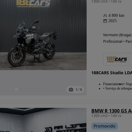
1300 cm3 • 145 cv
4 800 km
2025
Vermoim (Braga)
Profissional • Par
Possibilidade de
188CARS Studio LD
financiamento
Financiamento
Seg
Serviço de reboqu
1
/
6
BMW R 1300 GS A
1300 cm3 • 140 cv
Promovido