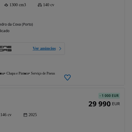
1300 cm3
140 cv
edro da Cova (Porto)
licado
Ver anúncios
ina
Chapa e Pintura
Serviço de Pneus
-
1 000 EUR
29 990
EUR
146 cv
2025