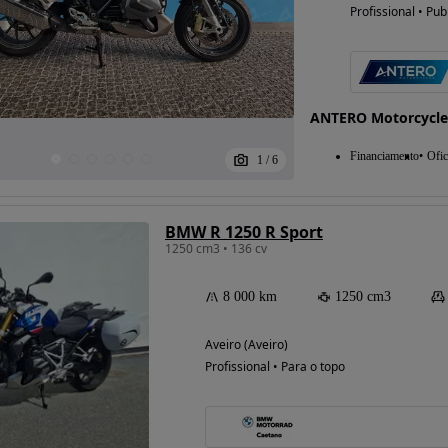
Profissional • Pub
ANTERO Motorcycle
Financiamento
Ofic
1
/
6
BMW R 1250 R Sport
Possibilidade de
1250 cm3 • 136 cv
financiamento
8 000 km
1250 cm3
Aveiro (Aveiro)
Profissional • Para o topo