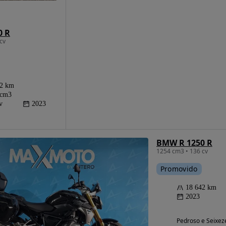
0 R
cv
42 km
 cm3
v
2023
BMW R 1250 R
1254 cm3 • 136 cv
Promovido
18 642 km
2023
Pedroso e Seixeze