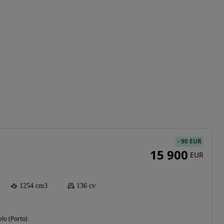
-
90 EUR
15 900
EUR
1254 cm3
136 cv
lo (Porto)