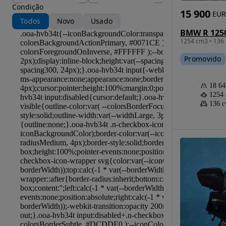
Condição
15 900
EUR
Todos
Novo
Usado
BMW R 125
1254 cm3 • 136 
Promovido
18 6
1254
136 c