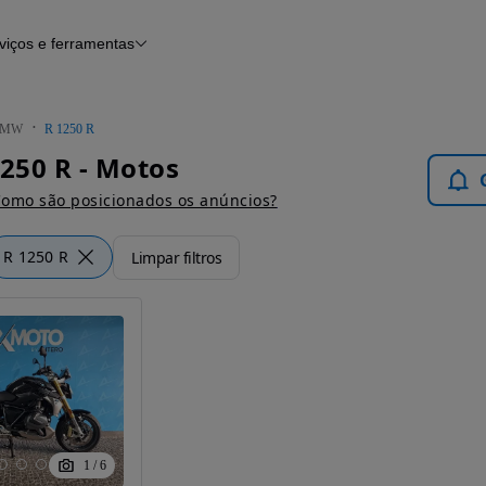
viços e ferramentas
Financiamento
Notícias e artigos
BMW
R 1250 R
250 R - Motos
omo são posicionados os anúncios?
R 1250 R
Limpar filtros
1
/
6