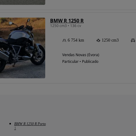
BMW R 1250 R
1250 cm3 • 136 cv
6 754 km
1250 cm3
Vendas Novas (Évora)
Particular • Publicado
BMW R 1250 R Porto
1