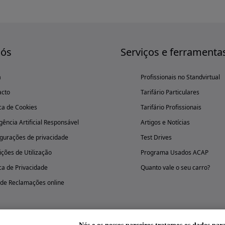
nós
Serviços e ferramenta
a
Profissionais no Standvirtual
acto
Tarifário Particulares
ica de Cookies
Tarifário Profissionais
igência Artificial Responsável
Artigos e Notícias
gurações de privacidade
Test Drives
ções de Utilização
Programa Usados ACAP
ica de Privacidade
Quanto vale o seu carro?
 de Reclamações online