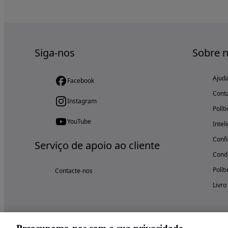
Siga-nos
Sobre 
Ajud
Facebook
Cont
Instagram
Polít
YouTube
Intel
Confi
Serviço de apoio ao cliente
Condi
Polít
Contacte-nos
Livro