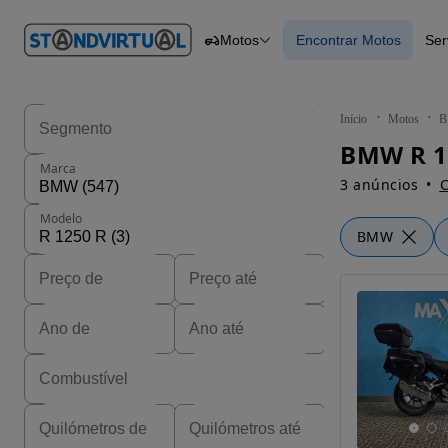
O nº 1
Motos
Encontrar Motos
Ser
em
Carros
Carros
Comerciais
Encontrar Motos
Motos
Barcos
Autocaravanas
Início
Motos
Pesados
BMW R 1
Marca
3 anúncios
C
Modelo
BMW