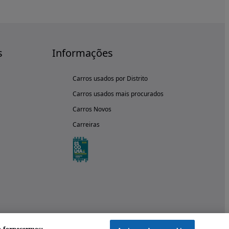
s
Informações
Carros usados por Distrito
Carros usados mais procurados
Carros Novos
Carreiras