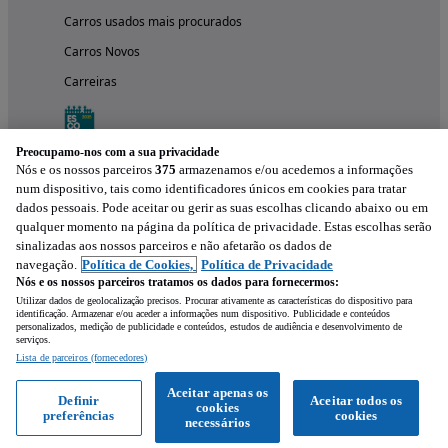
Carros usados mais procurados
Carros Novos
Carreiras
Preocupamo-nos com a sua privacidade
Nós e os nossos parceiros
375
armazenamos e/ou acedemos a informações
num dispositivo, tais como identificadores únicos em cookies para tratar
dados pessoais. Pode aceitar ou gerir as suas escolhas clicando abaixo ou em
qualquer momento na página da política de privacidade. Estas escolhas serão
sinalizadas aos nossos parceiros e não afetarão os dados de
navegação.
Política de Cookies,
Política de Privacidade
Nós e os nossos parceiros tratamos os dados para fornecermos:
Experimenta a aplicação
Utilizar dados de geolocalização precisos. Procurar ativamente as características do dispositivo para
identificação. Armazenar e/ou aceder a informações num dispositivo. Publicidade e conteúdos
personalizados, medição de publicidade e conteúdos, estudos de audiência e desenvolvimento de
serviços.
Lista de parceiros (fornecedores)
Aceitar apenas os
Definir
Aceitar todos os
cookies
preferências
cookies
necessários