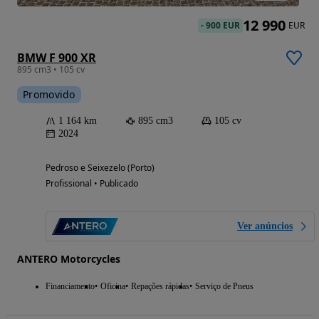
12 990
-
900 EUR
EUR
BMW F 900 XR
895 cm3 • 105 cv
Promovido
1 164 km
895 cm3
105 cv
2024
Pedroso e Seixezelo (Porto)
Profissional • Publicado
Ver anúncios
ANTERO Motorcycles
Financiamento
Oficina
Repações rápidas
Serviço de Pneus