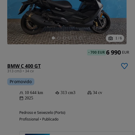
1
/
6
6 990
-
700 EUR
EUR
BMW C 400 GT
313 cm3 • 34 cv
Promovido
10 644 km
313 cm3
34 cv
2025
Pedroso e Seixezelo (Porto)
Profissional • Publicado