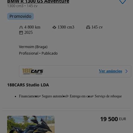
BMW R 1300 GS Adventure
1300 cm3 • 145 cv
Promovido
4 800 km
1300 cm3
145 cv
2025
Vermoim (Braga)
Profissional • Publicado
Ver anúncios
188CARS Studio LDA
Financiamento
Seguro automóvel
Entrega em casa
Serviço de reboque
19 500
EUR