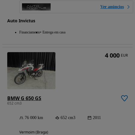
Ver anúncios
Auto Invictus
Financiamento
Entrega em casa
4 000
EUR
BMW G 650 GS
652 cm3
76 000 km
652 cm3
2011
Vermoim (Braga)