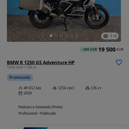
1
/
6
19 500
-
490 EUR
EUR
BMW R 1250 GS Adventure HP
1254 cm3 • 136 cv
Promovido
49 652 km
1254 cm3
136 cv
2020
Pedroso e Seixezelo (Porto)
Profissional • Publicado