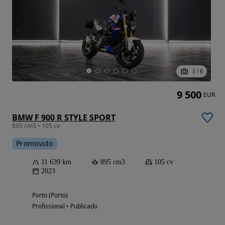
1
/
6
9 500
EUR
BMW F 900 R STYLE SPORT
895 cm3 • 105 cv
Promovido
11 639 km
895 cm3
105 cv
2023
Porto (Porto)
Profissional • Publicado