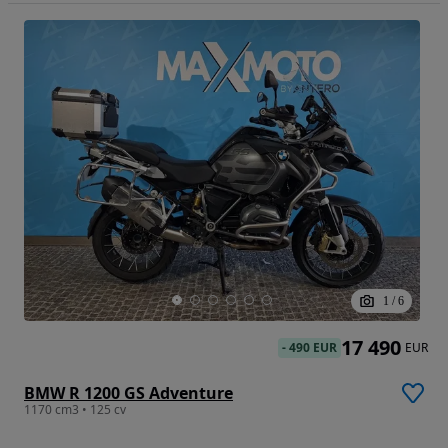
1
/
6
17 490
-
490 EUR
EUR
BMW R 1200 GS Adventure
1170 cm3 • 125 cv