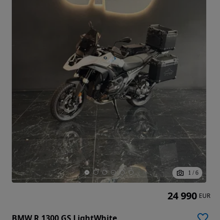
1
/
6
24 990
EUR
BMW R 1300 GS LightWhite