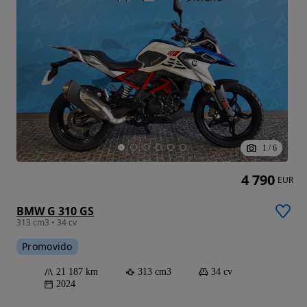
1
/
6
4 790
EUR
BMW G 310 GS
313 cm3 • 34 cv
Promovido
21 187 km
313 cm3
34 cv
2024