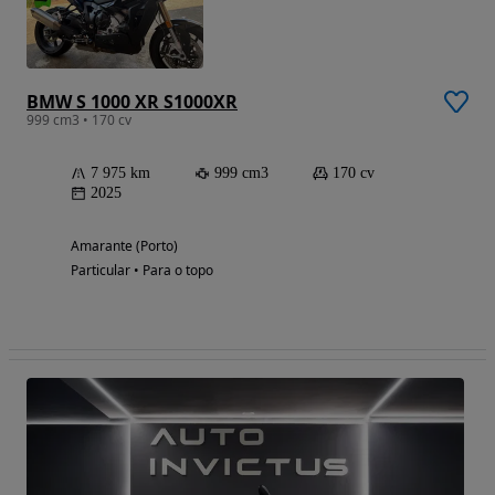
BMW S 1000 XR S1000XR
999 cm3 • 170 cv
7 975 km
999 cm3
170 cv
2025
Amarante (Porto)
Particular • Para o topo