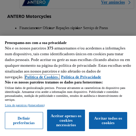
Ver anúncios
ANTERO Motorcycles
Financiamento
Oficina
Repações rápidas
Serviço de Pneus
Preocupamo-nos com a sua privacidade
Nós e os nossos parceiros
375
armazenamos e/ou acedemos a informações
num dispositivo, tais como identificadores únicos em cookies para tratar
dados pessoais. Pode aceitar ou gerir as suas escolhas clicando abaixo ou em
qualquer momento na página da política de privacidade. Estas escolhas serão
sinalizadas aos nossos parceiros e não afetarão os dados de
navegação.
Política de Cookies,
Política de Privacidade
Nós e os nossos parceiros tratamos os dados para fornecermos:
Utilizar dados de geolocalização precisos. Procurar ativamente as características do dispositivo para
identificação. Armazenar e/ou aceder a informações num dispositivo. Publicidade e conteúdos
personalizados, medição de publicidade e conteúdos, estudos de audiência e desenvolvimento de
serviços.
Lista de parceiros (fornecedores)
Aceitar apenas os
Definir
Aceitar todos os
cookies
preferências
cookies
necessários
1
/
6