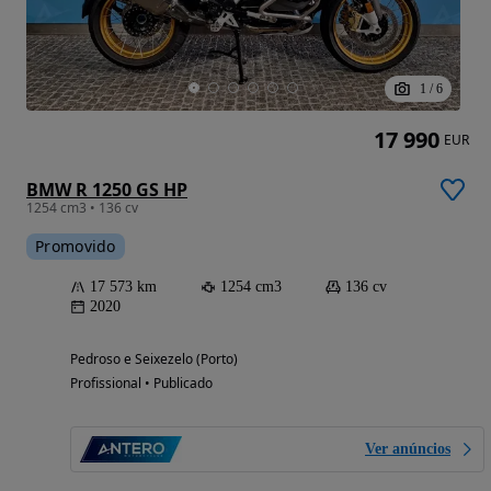
1
/
6
17 990
EUR
BMW R 1250 GS HP
1254 cm3 • 136 cv
Promovido
17 573 km
1254 cm3
136 cv
2020
Pedroso e Seixezelo (Porto)
Profissional • Publicado
Ver anúncios