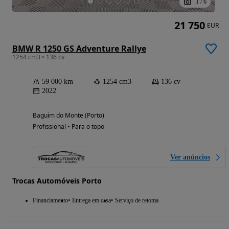
1
/
6
21 750
EUR
BMW R 1250 GS Adventure Rallye
1254 cm3 • 136 cv
59 000 km
1254 cm3
136 cv
2022
Baguim do Monte (Porto)
Profissional • Para o topo
Ver anúncios
Trocas Automóveis Porto
Financiamento
Entrega em casa
Serviço de retoma