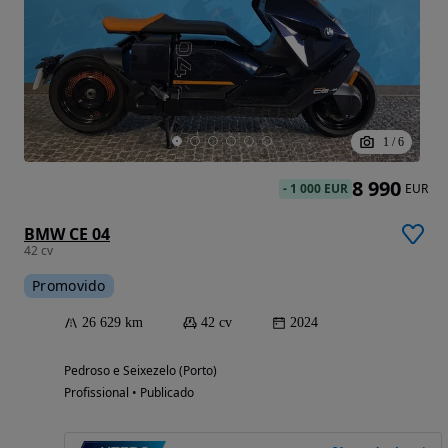
1
/
6
8 990
-
1 000 EUR
EUR
BMW CE 04
42 cv
Promovido
26 629 km
42 cv
2024
Pedroso e Seixezelo (Porto)
Profissional • Publicado