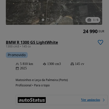
1
/
6
24 990
EUR
BMW R 1300 GS LightWhite
1300 cm3 • 145 cv
Promovido
5 810 km
1300 cm3
145 cv
2025
Matosinhos e Leça da Palmeira (Porto)
Profissional • Para o topo
Ver anúncios