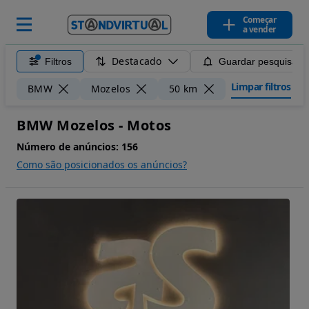
Começar
a vender
Destacado
Filtros
Guardar pesquisa
Limpar filtros
BMW
Mozelos
50 km
BMW Mozelos - Motos
Número de anúncios:
156
Como são posicionados os anúncios?