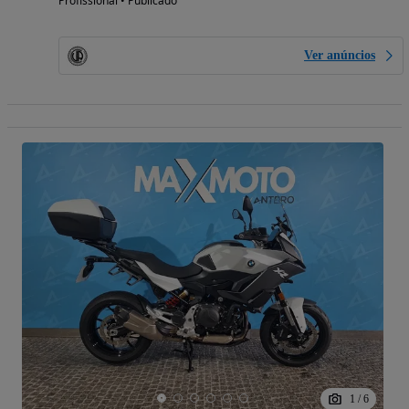
Profissional • Publicado
Ver anúncios
1
/
6