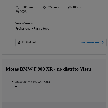
6 500 km
895 cm3
105 cv
2023
Viseu (Viseu)
Profissional • Para o topo
Ver anúncios
Profissional
Motas BMW F 900 XR - no distrito Viseu
Motas BMW F 900 XR - Viseu
1