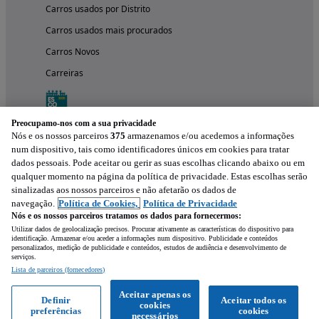
Carros usados por Distrito
Carros usados mais procurados
Carros Novos
Carreiras
Preocupamo-nos com a sua privacidade
Nós e os nossos parceiros
375
armazenamos e/ou acedemos a informações
num dispositivo, tais como identificadores únicos em cookies para tratar
dados pessoais. Pode aceitar ou gerir as suas escolhas clicando abaixo ou em
qualquer momento na página da política de privacidade. Estas escolhas serão
sinalizadas aos nossos parceiros e não afetarão os dados de
navegação.
Política de Cookies,
Política de Privacidade
Nós e os nossos parceiros tratamos os dados para fornecermos:
Experimenta a aplicação
Utilizar dados de geolocalização precisos. Procurar ativamente as características do dispositivo para
identificação. Armazenar e/ou aceder a informações num dispositivo. Publicidade e conteúdos
personalizados, medição de publicidade e conteúdos, estudos de audiência e desenvolvimento de
serviços.
Lista de parceiros (fornecedores)
Aceitar apenas os
Definir
Aceitar todos os
cookies
preferências
cookies
necessários