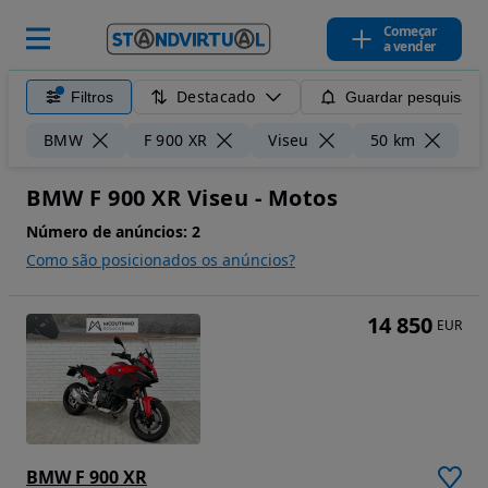
Começar
a vender
Destacado
Filtros
Guardar pesquisa
Lim
BMW
F 900 XR
Viseu
50 km
BMW F 900 XR Viseu - Motos
Número de anúncios:
2
Como são posicionados os anúncios?
14 850
EUR
BMW F 900 XR