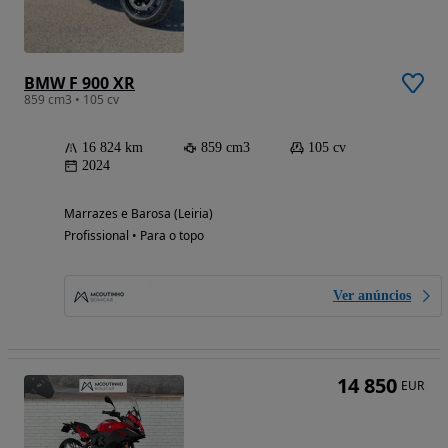
BMW F 900 XR
859 cm3 • 105 cv
16 824 km
859 cm3
105 cv
2024
Marrazes e Barosa (Leiria)
Profissional • Para o topo
Ver anúncios
14 850
EUR