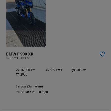
BMW F 900 XR
895 cm3 • 103 cv
16 000 km
895 cm3
103 cv
2023
Sardoal (Santarém)
Particular • Para o topo