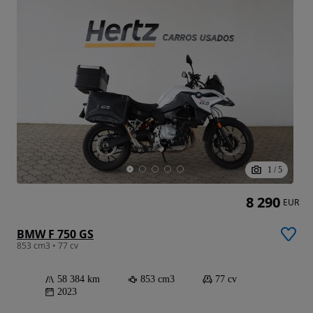
1
/
5
8 290
EUR
BMW F 750 GS
853 cm3 • 77 cv
58 384 km
853 cm3
77 cv
2023