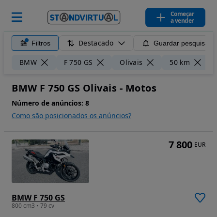
Começar
a vender
Destacado
Filtros
Guardar pesquisa
L
BMW
F 750 GS
Olivais
50 km
BMW F 750 GS Olivais - Motos
Número de anúncios:
8
Como são posicionados os anúncios?
7 800
EUR
BMW F 750 GS
800 cm3 • 79 cv