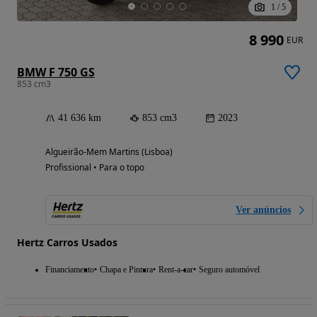
1
/
5
8 990
EUR
BMW F 750 GS
853 cm3
41 636 km
853 cm3
2023
Algueirão-Mem Martins (Lisboa)
Profissional • Para o topo
Ver anúncios
Hertz Carros Usados
Financiamento
Chapa e Pintura
Rent-a-car
Seguro automóvel