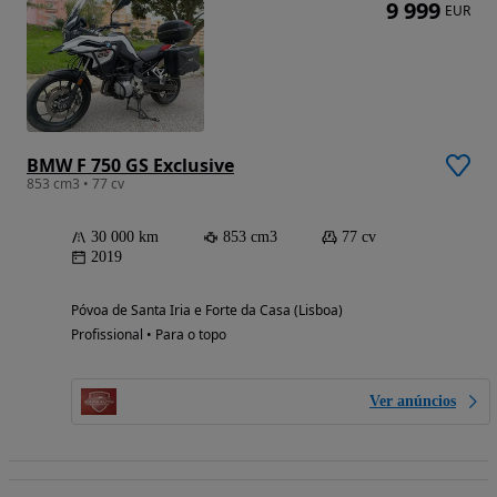
9 999
EUR
BMW F 750 GS Exclusive
853 cm3 • 77 cv
30 000 km
853 cm3
77 cv
2019
Póvoa de Santa Iria e Forte da Casa (Lisboa)
Profissional • Para o topo
Ver anúncios