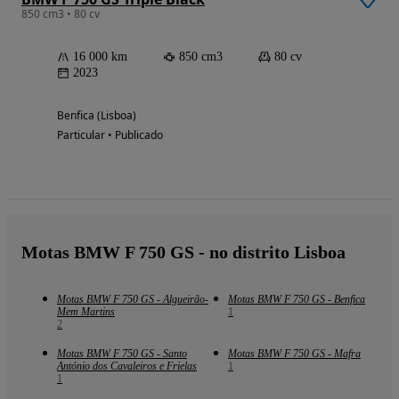
850 cm3 • 80 cv
16 000 km
850 cm3
80 cv
2023
Benfica (Lisboa)
Particular • Publicado
Motas BMW F 750 GS - no distrito Lisboa
Motas BMW F 750 GS - Algueirão-
Motas BMW F 750 GS - Benfica
Mem Martins
1
2
Motas BMW F 750 GS - Santo
Motas BMW F 750 GS - Mafra
António dos Cavaleiros e Frielas
1
1