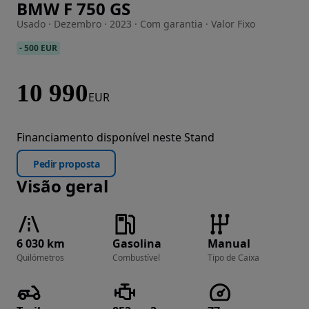
BMW F 750 GS
Imagem 1 de 11
Usado · Dezembro · 2023 · Com garantia · Valor Fixo
-
500 EUR
10 990
EUR
Financiamento disponível neste Stand
Pedir proposta
Visão geral
6 030 km
Gasolina
Manual
Quilómetros
Combustível
Tipo de Caixa