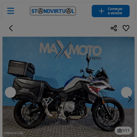
Começar
a vender
1
/
11