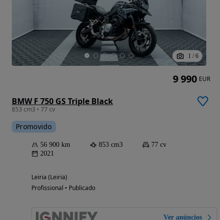
1
/
6
9 990
EUR
BMW F 750 GS Triple Black
853 cm3 • 77 cv
Promovido
56 900 km
853 cm3
77 cv
2021
Leiria (Leiria)
Profissional • Publicado
Ver anúncios