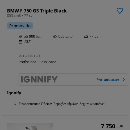
BMW F 750 GS Triple Black
853 cm3 • 77 cv
Promovido
56 900 km
853 cm3
77 cv
2021
Leiria (Leiria)
Profissional • Publicado
Ver anúncios
Ignnify
Financiamento
Oficina
Repações rápidas
Seguro automóvel
7 750
EUR