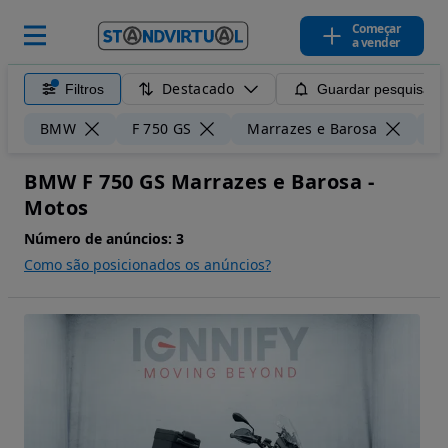
Começar
a vender
Destacado
Filtros
Guardar pesquisa
BMW
F 750 GS
Marrazes e Barosa
5
BMW F 750 GS Marrazes e Barosa -
Motos
Número de anúncios:
3
Como são posicionados os anúncios?