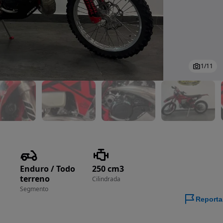
1
/
11
Enduro / Todo
250 cm3
terreno
Cilindrada
Segmento
Reporta