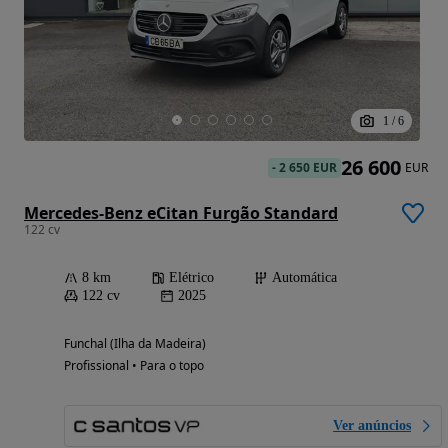
1
/
6
26 600
-
2 650 EUR
EUR
Mercedes-Benz eCitan Furgão Standard
122 cv
8 km
Elétrico
Automática
122 cv
2025
Funchal (Ilha da Madeira)
Profissional • Para o topo
Ver anúncios