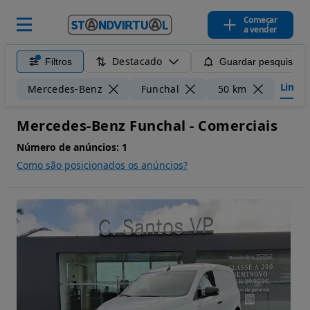
Começar
a vender
Destacado
Filtros
Guardar pesquisa
Limpar 
Mercedes-Benz
Funchal
50 km
Mercedes-Benz Funchal - Comerciais
Número de anúncios:
1
Como são posicionados os anúncios?