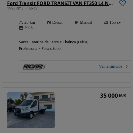
Ford Transit FORD TRANSIT VAN FT350 L4 N1 2.0 TDCI (165 CV)
1996 cm3 • 165 cv
25 km
Diesel
Manual
165 cv
2025
Santa Catarina da Serra e Chainça (Leiria)
Profissional • Para o topo
Ver anúncios
35 000
EUR