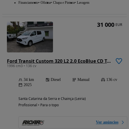
Financiamento
Oficina
Chapa e Pintura
Lavagem
31 000
EUR
Ford Transit Custom 320 L2 2.0 EcoBlue CD Trend (136cv) Euro 6.2
1996 cm3 • 136 cv
34 km
Diesel
Manual
136 cv
2025
Santa Catarina da Serra e Chainça (Leiria)
Profissional • Para o topo
Ver anúncios