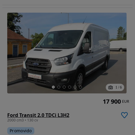
1
/
6
17 900
EUR
Ford Transit 2.0 TDCi L3H2
2000 cm3 • 130 cv
Promovido