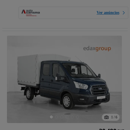
Ver anúncios
1
/
6