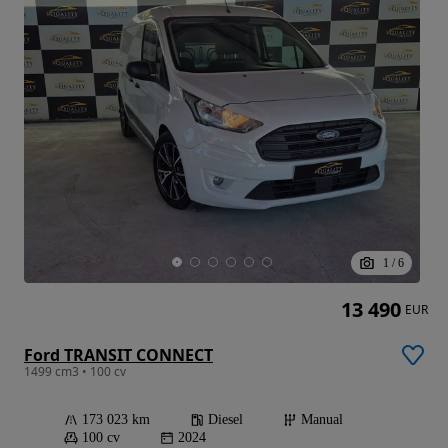
1
/
6
13 490
EUR
Ford TRANSIT CONNECT
1499 cm3 • 100 cv
173 023 km
Diesel
Manual
100 cv
2024