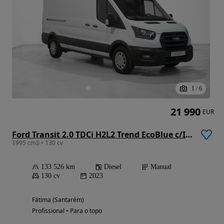
1
/
6
21 990
EUR
Ford Transit 2.0 TDCi H2L2 Trend EcoBlue c/IVA
1995 cm3 • 130 cv
133 526 km
Diesel
Manual
130 cv
2023
Fátima (Santarém)
Profissional • Para o topo