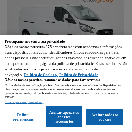
Preocupamo-nos com a sua privacidade
Nós e os nossos parceiros
375
armazenamos e/ou acedemos a informações
num dispositivo, tais como identificadores únicos em cookies para tratar
dados pessoais. Pode aceitar ou gerir as suas escolhas clicando abaixo ou em
1
/
6
qualquer momento na página da política de privacidade. Estas escolhas serão
sinalizadas aos nossos parceiros e não afetarão os dados de
19 990
EUR
navegação.
Política de Cookies,
Política de Privacidade
Nós e os nossos parceiros tratamos os dados para fornecermos:
Utilizar dados de geolocalização precisos. Procurar ativamente as características do dispositivo para
Ford Transit 130TDCi 300L2H1 Trend c/IVA
identificação. Armazenar e/ou aceder a informações num dispositivo. Publicidade e conteúdos
1995 cm3 • 131 cv
personalizados, medição de publicidade e conteúdos, estudos de audiência e desenvolvimento de
serviços.
Lista de parceiros (fornecedores)
187 304 km
Diesel
Manual
131 cv
2022
Aceitar apenas os
Definir
Aceitar todos os
cookies
preferências
cookies
necessários
Fátima (Santarém)