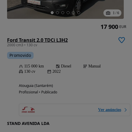
1
/
6
17 900
EUR
Ford Transit 2.0 TDCi L3H2
2000 cm3 • 130 cv
Promovido
115 000 km
Diesel
Manual
130 cv
2022
Atouguia (Santarém)
Profissional • Publicado
Ver anúncios
STAND AVENIDA LDA