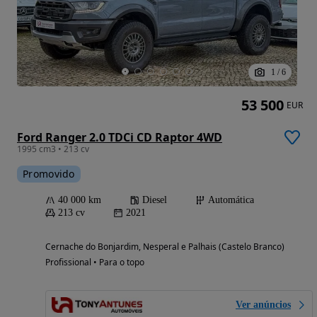
1
/
6
53 500
EUR
Ford Ranger 2.0 TDCi CD Raptor 4WD
1995 cm3 • 213 cv
Promovido
40 000 km
Diesel
Automática
213 cv
2021
Cernache do Bonjardim, Nesperal e Palhais (Castelo Branco)
Profissional • Para o topo
Ver anúncios