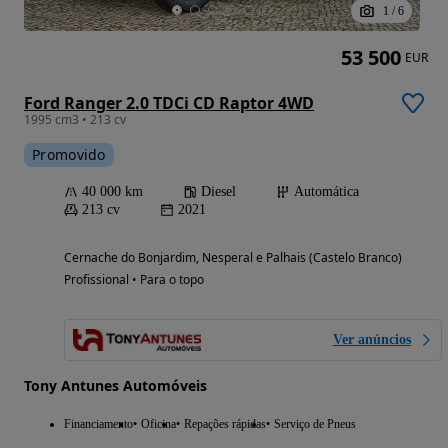
1
/
6
53 500
EUR
Ford Ranger 2.0 TDCi CD Raptor 4WD
1995 cm3 • 213 cv
Promovido
40 000 km
Diesel
Automática
213 cv
2021
Cernache do Bonjardim, Nesperal e Palhais (Castelo Branco)
Profissional • Para o topo
Ver anúncios
Tony Antunes Automóveis
Financiamento
Oficina
Repações rápidas
Serviço de Pneus