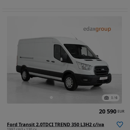
1
/
6
20 590
EUR
Ford Transit 2.0TDCI TREND 350 L3H2 c/iva
1997 cm3 • 130 cv