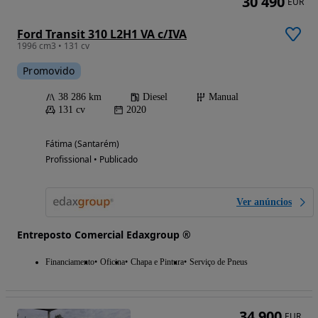
30 490
EUR
Ford Transit 310 L2H1 VA c/IVA
1996 cm3 • 131 cv
Promovido
38 286 km
Diesel
Manual
131 cv
2020
Fátima (Santarém)
Profissional • Publicado
Ver anúncios
Entreposto Comercial Edaxgroup ®
Financiamento
Oficina
Chapa e Pintura
Serviço de Pneus
34 900
EUR