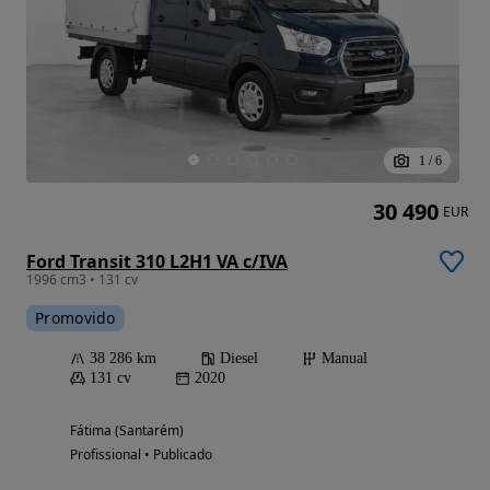
1
/
6
30 490
EUR
Ford Transit 310 L2H1 VA c/IVA
1996 cm3 • 131 cv
Promovido
38 286 km
Diesel
Manual
131 cv
2020
Fátima (Santarém)
Profissional • Publicado