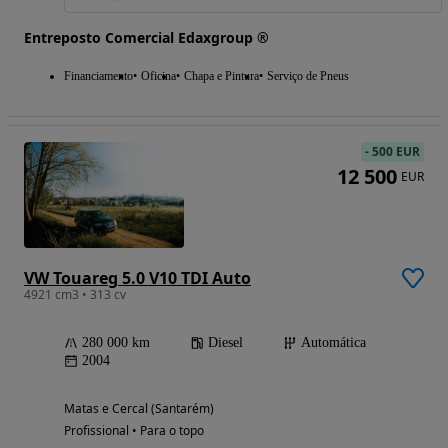
Entreposto Comercial Edaxgroup ®
Financiamento
Oficina
Chapa e Pintura
Serviço de Pneus
-
500 EUR
12 500
EUR
VW Touareg 5.0 V10 TDI Auto
4921 cm3 • 313 cv
280 000 km
Diesel
Automática
2004
Matas e Cercal (Santarém)
Profissional • Para o topo