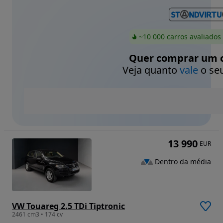
~10 000 carros avaliados
Quer comprar um c
Veja quanto
vale
o seu
13 990
EUR
Dentro da média
VW Touareg 2.5 TDi Tiptronic
2461 cm3 • 174 cv