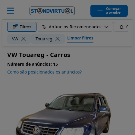
Começar
a vender
Anúncios Recomendados
Filtros
Guar
Limpar filtros
VW
Touareg
VW Touareg - Carros
Número de anúncios:
15
Como são posicionados os anúncios?