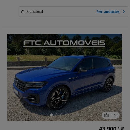
Ver anúncios
Profissional
1
/
6
43 900
EUR