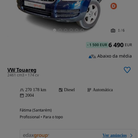
1
/
6
6 490
-
1 500 EUR
EUR
Abaixo da média
VW Touareg
2461 cm3 • 174 cv
270 178 km
Diesel
Automática
2004
Fátima (Santarém)
Profissional • Para o topo
Ver anúncios