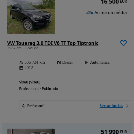
16 500
EUR
Acima da média
VW Touareg 3.0 TDI V6 TT Top Tiptronic
2967 cm3 • 245 cv
336 734 km
Diesel
Automática
2012
Viseu (Viseu)
Profissional • Publicado
Ver anúncios
Profissional
51 990
EUR