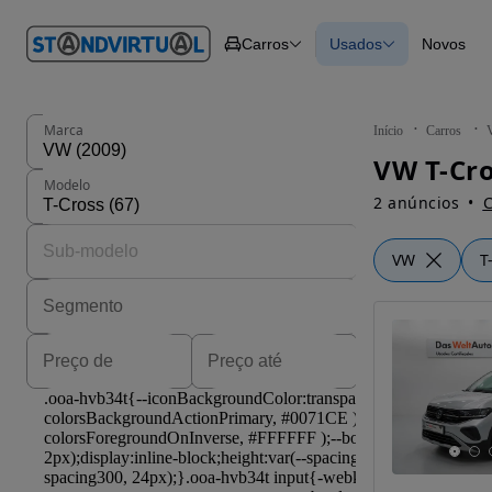
O nº 1
Carros
Usados
Novos
em
Carros
Carros
Comerciais
Todos os carros
Motos
Carros elétricos
Barcos
Carros com financ
Autocaravanas
Novos
Marca
Início
Carros
Pesados
Modelo
2 anúncios
C
VW
T