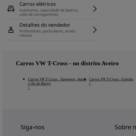
Carros elétricos
Autonomia, capacidade da bateria, 
cabo de carregamento
Detalhes do vendedor
Profissionais, particulares, aceita 
retoma
Carros VW T-Cross - no distrito Aveiro
Carros VW T-Cross - Tamengos, Aguim
Carros VW T-Cross - Espinho
e Óis do Bairro
1
1
Siga-nos
Sobre 