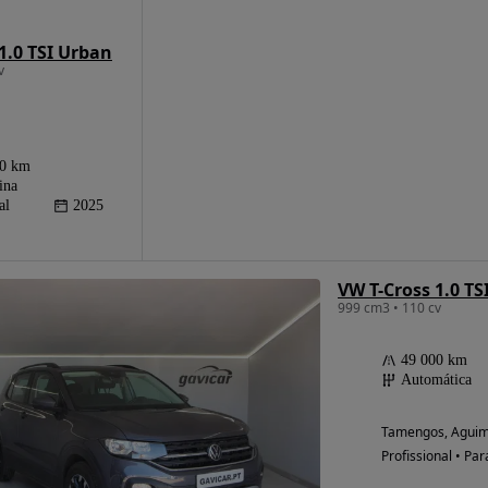
1.0 TSI Urban
v
00 km
ina
al
2025
VW T-Cross 1.0 TS
999 cm3 • 110 cv
49 000 km
Automática
Tamengos, Aguim 
Profissional • Par