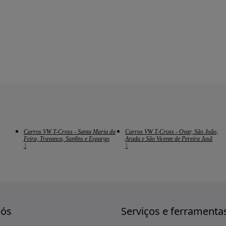
Carros VW T-Cross - Santa Maria da
Carros VW T-Cross - Ovar, São João,
Feira, Travanca, Sanfins e Espargo
Arada e São Vicente de Pereira Jusã
1
1
nós
Serviços e ferramenta