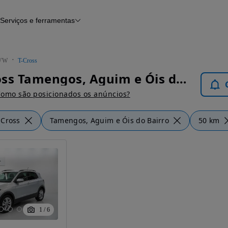
Serviços e ferramentas
Financiamento
Avaliar o meu carro
iamento
Serviço de check-up
Histórico do veículo
VW
T-Cross
Notícias e artigos
VW T-Cross Tamengos, Aguim e Óis do Bairro - Carros
omo são posicionados os anúncios?
-Cross
Tamengos, Aguim e Óis do Bairro
50 km
1
/
6