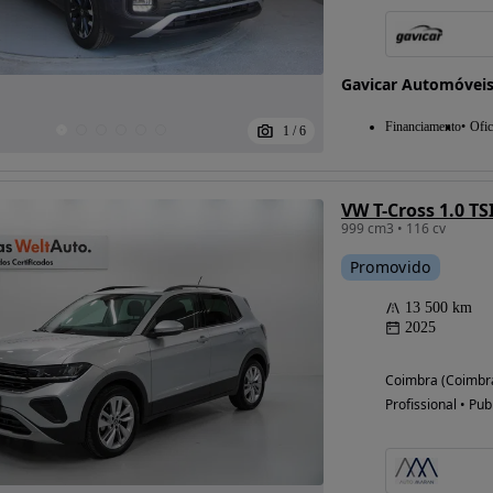
Gavicar Automóvei
Possibilidade de
financiamento
Financiamento
Ofic
1
/
6
VW T-Cross 1.0 TS
999 cm3 • 116 cv
Promovido
13 500 km
2025
Coimbra (Coimbr
Profissional • Pub