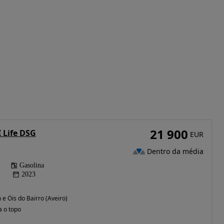
21 900
I Life DSG
EUR
Dentro da média
Gasolina
2023
e Óis do Bairro (Aveiro)
a o topo