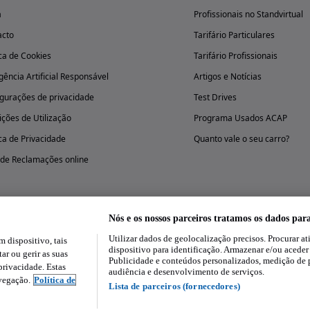
a
Profissionais no Standvirtual
acto
Tarifário Particulares
ica de Cookies
Tarifário Profissionais
igência Artificial Responsável
Artigos e Notícias
gurações de privacidade
Test Drives
ções de Utilização
Programa Usados ACAP
ica de Privacidade
Quanto vale o seu carro?
 de Reclamações online
Nós e os nossos parceiros tratamos os dados par
Utilizar dados de geolocalização precisos. Procurar at
dispositivo, tais
Experimenta a aplicação
dispositivo para identificação. Armazenar e/ou aceder
ar ou gerir as suas
Publicidade e conteúdos personalizados, medição de 
rivacidade. Estas
audiência e desenvolvimento de serviços.
avegação.
Política de
Lista de parceiros (fornecedores)