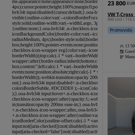
23 800
EUR
VW T-Cross 
999 cm3 • 116 c
Promovido
13 5
Gasol
Manu