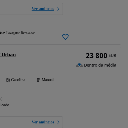
Ver anúncios
s
ina
Lavagem
Rent-a-car
23 800
I Urban
EUR
Dentro da média
Gasolina
Manual
a)
licado
Ver anúncios