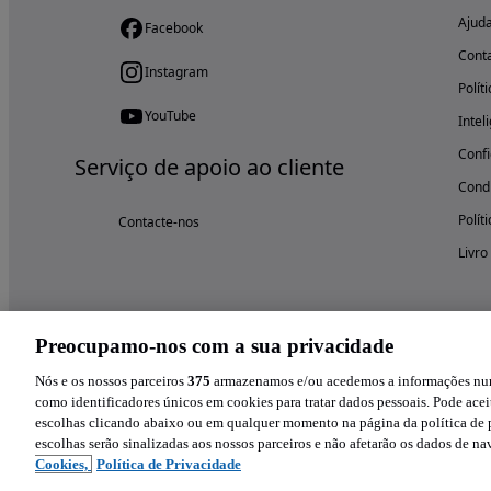
Ajud
Facebook
Cont
Instagram
Polít
YouTube
Intel
Confi
Serviço de apoio ao cliente
Condi
Polít
Contacte-nos
Livro
Preocupamo-nos com a sua privacidade
Nós e os nossos parceiros
375
armazenamos e/ou acedemos a informações num 
como identificadores únicos em cookies para tratar dados pessoais. Pode aceit
escolhas clicando abaixo ou em qualquer momento na página da política de p
escolhas serão sinalizadas aos nossos parceiros e não afetarão os dados de n
Cookies,
Política de Privacidade