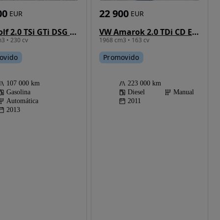
00
22 900
EUR
EUR
VW Golf 2.0 TSi GTi DSG Performance
VW Amarok 2.0 TDi CD Extra AC CM 4Motion
3 • 230 cv
1968 cm3 • 163 cv
ovido
Promovido
107 000 km
223 000 km
Gasolina
Diesel
Manual
Automática
2011
2013