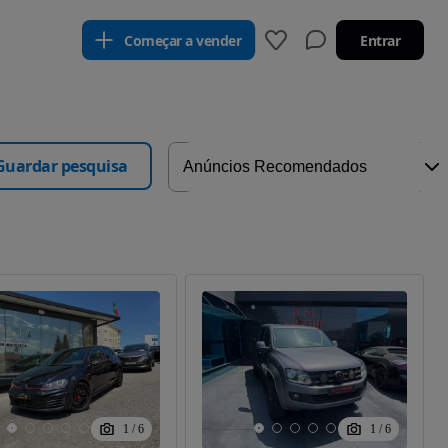
Começar a vender
Entrar
Guardar pesquisa
1
/
6
1
/
6