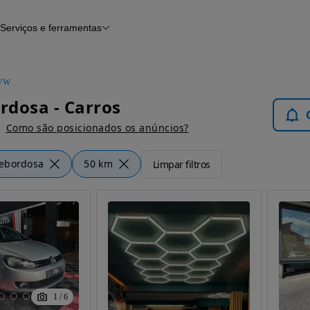
Serviços e ferramentas
Financiamento
Avaliar o meu carro
iamento
Serviço de check-up
Histórico do veículo
VW
Notícias e artigos
dosa - Carros
Como são posicionados os anúncios?
ebordosa
50 km
Limpar filtros
1
/
6