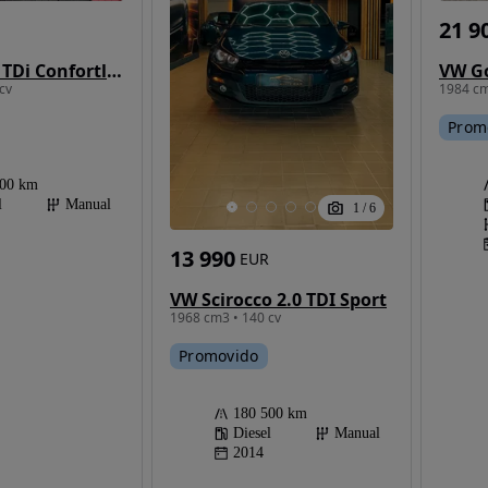
21 9
VW Golf 1.6 TDi Confortline
cv
1984 cm
Prom
000 km
l
Manual
1
/
6
13 990
EUR
VW Scirocco 2.0 TDI Sport
1968 cm3 • 140 cv
Promovido
180 500 km
Diesel
Manual
2014