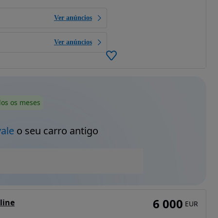
Ver anúncios
Ver anúncios
dos os meses
vale
o seu carro antigo
6 000
line
EUR