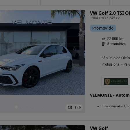
VW Golf 2.0 TSI 
1984 cm3 • 245 cv
Possibilidade de
Promovido
financiamento
22 000 km
Automática
São Paio de Oleir
Profissional • Par
VELMONTE - Autom
Financiamento
Ofic
1
/
6
VW Golf