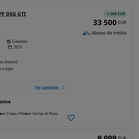
OPF DSG GTI
-
1 000 EUR
33 500
EUR
Abaixo da média
Gasolina
2023
os (Aveiro)
a o topo
Ver anúncios
otive
ina
Chapa e Pintura
Serviço de Pneus
9 999
EUR