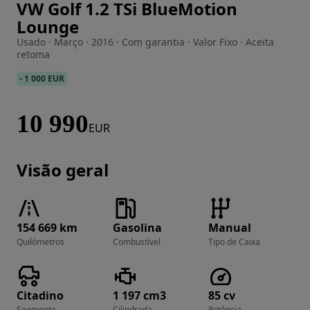
VW Golf 1.2 TSi BlueMotion
Imagem 1 de 16
Lounge
Usado · Março · 2016 · Com garantia · Valor Fixo · Aceita
retoma
-
1 000 EUR
10 990
EUR
Visão geral
154 669 km
Gasolina
Manual
Quilómetros
Combustível
Tipo de Caixa
Citadino
1 197 cm3
85 cv
Segmento
Cilindrada
Potência