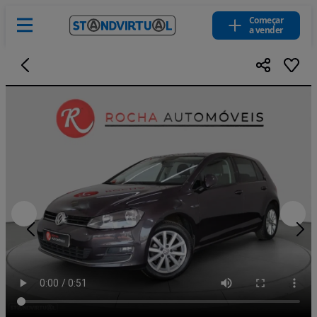
Começar
a vender