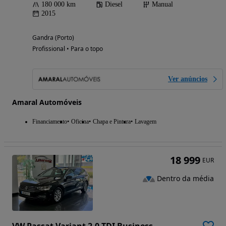
180 000 km
Diesel
Manual
2015
Gandra (Porto)
Profissional • Para o topo
Ver anúncios
Amaral Automóveis
Financiamento
Oficina
Chapa e Pintura
Lavagem
18 999
EUR
Dentro da média
VW Passat Variant 2.0 TDI Business