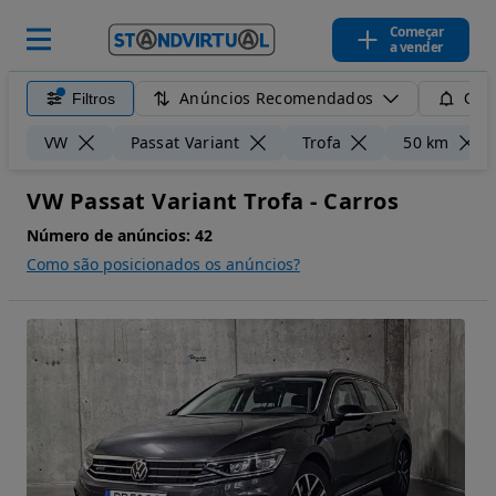
Começar
a vender
Anúncios Recomendados
Filtros
Guar
VW
Passat Variant
Trofa
50 km
VW Passat Variant Trofa - Carros
Número de anúncios:
42
Como são posicionados os anúncios?