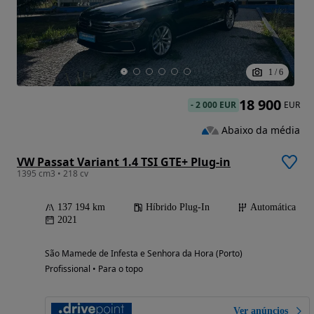
1
/
6
18 900
-
2 000 EUR
EUR
Abaixo da média
VW Passat Variant 1.4 TSI GTE+ Plug-in
1395 cm3 • 218 cv
137 194 km
Híbrido Plug-In
Automática
2021
São Mamede de Infesta e Senhora da Hora (Porto)
Profissional • Para o topo
Ver anúncios