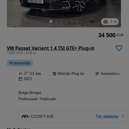
1
/
6
34 500
EUR
VW Passat Variant 1.4 TSI GTE+ Plug-in
1395 cm3 • 218 cv
Promovido
37 511 km
Híbrido Plug-In
Automática
2023
Braga (Braga)
Profissional • Publicado
Ver anúncios