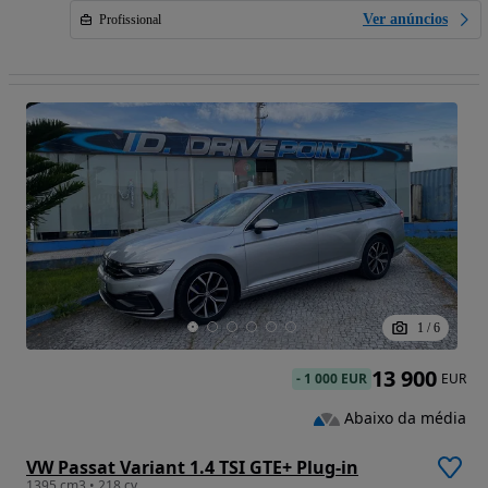
Ver anúncios
Profissional
1
/
6
13 900
-
1 000 EUR
EUR
Abaixo da média
VW Passat Variant 1.4 TSI GTE+ Plug-in
1395 cm3 • 218 cv