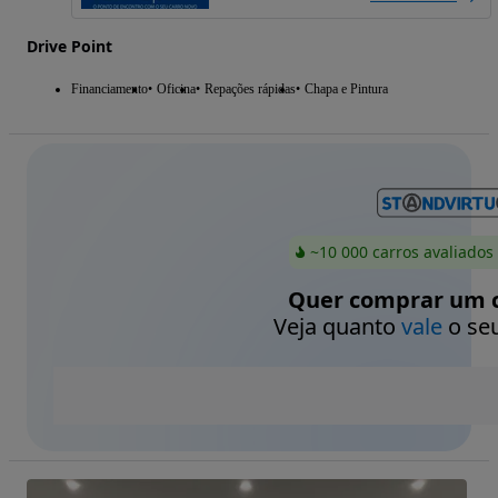
Drive Point
Financiamento
Oficina
Repações rápidas
Chapa e Pintura
~10 000 carros avaliados
Quer comprar um c
Veja quanto
vale
o seu