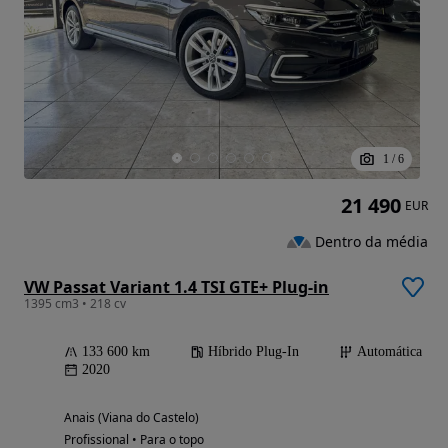
1
/
6
21 490
EUR
Dentro da média
VW Passat Variant 1.4 TSI GTE+ Plug-in
1395 cm3 • 218 cv
133 600 km
Híbrido Plug-In
Automática
2020
Anais (Viana do Castelo)
Profissional • Para o topo