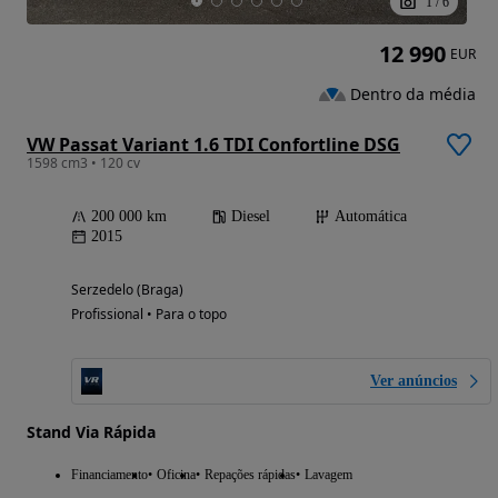
1
/
6
12 990
EUR
Dentro da média
VW Passat Variant 1.6 TDI Confortline DSG
1598 cm3 • 120 cv
200 000 km
Diesel
Automática
2015
Serzedelo (Braga)
Profissional • Para o topo
Ver anúncios
Stand Via Rápida
Financiamento
Oficina
Repações rápidas
Lavagem