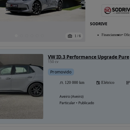
SODRIVE
Financiamento
Ofic
1
/
6
VW ID.3 Performance Upgrade Pure
150 cv
Promovido
120 000 km
Elétrico
Aveiro (Aveiro)
Particular • Publicado