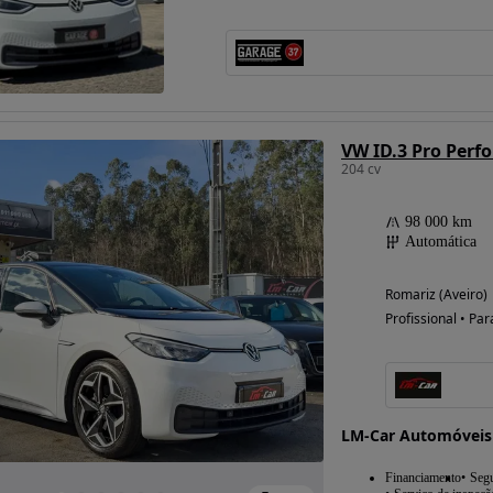
Possibilidade de
financiamento
VW ID.3 Pro Perf
204 cv
98 000 km
Automática
Romariz (Aveiro)
Profissional • Par
LM-Car Automóveis
Financiamento
Seg