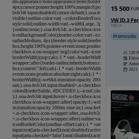
15 500
EUR
150 cv
Promovido
120 
Elétr
Autom
2021