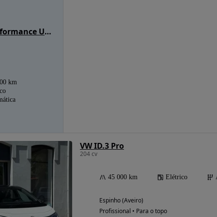
VW ID.3 Performance Upgrade Pure
000 km
ico
ática
VW ID.3 Pro
204 cv
45 000 km
Elétrico
Espinho (Aveiro)
Profissional • Para o topo