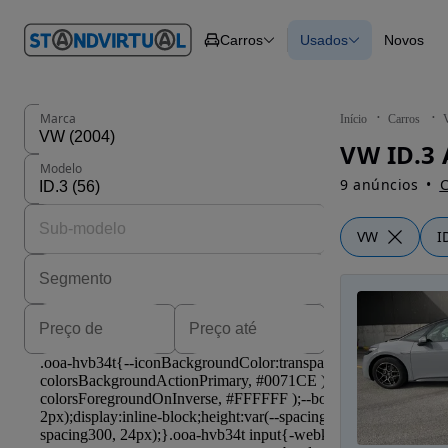
O nº 1
Carros
Usados
Novos
em
Carros
Carros
Comerciais
Todos os carros
Motos
Carros elétricos
Barcos
Carros com financ
Autocaravanas
Novos
Marca
Início
Carros
Pesados
VW ID.3 
Modelo
9 anúncios
C
VW
I