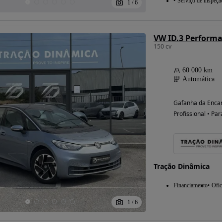
Serviço de inspeçã
1
/
6
VW ID.3 Performa
150 cv
60 000 km
Automática
Gafanha da Encar
Profissional • Par
Tração Dinâmica
Financiamento
Ofic
1
/
6