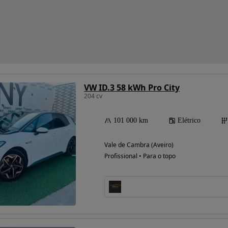
VW ID.3 58 kWh Pro City
204 cv
101 000 km
Elétrico
Vale de Cambra (Aveiro)
Profissional • Para o topo