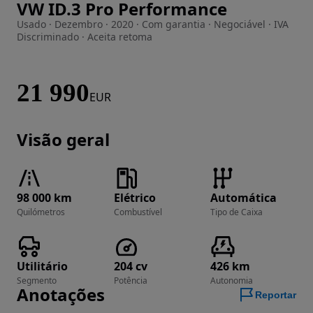
VW ID.3 Pro Performance
Imagem 1 de 13
Usado · Dezembro · 2020 · Com garantia · Negociável · IVA
Discriminado · Aceita retoma
21 990
EUR
Visão geral
98 000 km
Elétrico
Automática
Quilómetros
Combustível
Tipo de Caixa
Utilitário
204 cv
426 km
Segmento
Potência
Autonomia
Anotações
Reportar