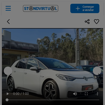
Começar
a vender