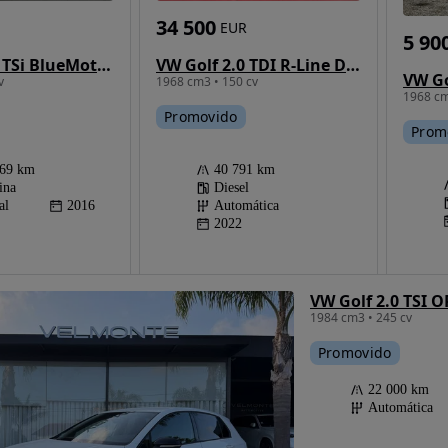
34 500
EUR
5 90
VW Golf 1.2 TSi BlueMotion Lounge
VW Golf 2.0 TDI R-Line DSG
VW Go
v
1968 cm3 • 150 cv
1968 cm
Promovido
Prom
669 km
40 791 km
ina
Diesel
al
2016
Automática
2022
VW Golf 2.0 TSI 
1984 cm3 • 245 cv
Promovido
22 000 km
Automática