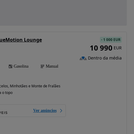
BlueMotion Lounge
-
1 000 EUR
10 990
EUR
Dentro da média
Gasolina
Manual
celos, Minhotães e Monte de Fralães (Braga)
a o topo
Ver anúncios