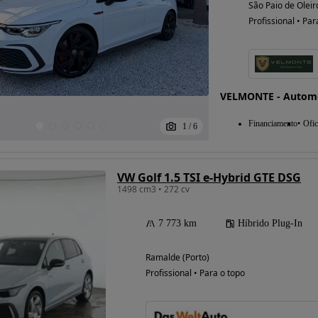
São Paio de Oleir
Profissional • Par
Possibilidade de
financiamento
VELMONTE - Autom
Financiamento
Ofic
1
/
6
VW Golf 1.5 TSI e-Hybrid GTE DSG
1498 cm3 • 272 cv
7 773 km
Híbrido Plug-In
Ramalde (Porto)
Profissional • Para o topo