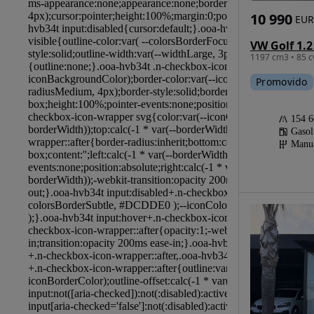
10 990
EUR
1197 cm3 • 85 c
Promovido
154 
Gasol
Manu