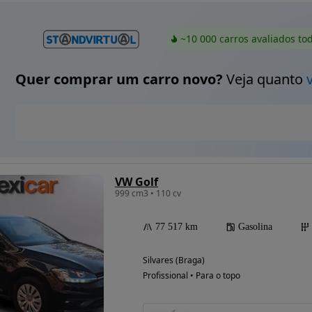
~10 000 carros avaliados to
Quer comprar um carro novo?
Veja quanto
VW Golf
999 cm3 • 110 cv
77 517 km
Gasolina
Silvares (Braga)
Profissional • Para o topo