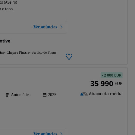
os (Aveiro)
a o topo
Ver anúncios
otive
ina
Chapa e Pintura
Serviço de Pneus
-
2 000 EUR
35 990
EUR
Abaixo da média
Automática
2025
Ver anúncios