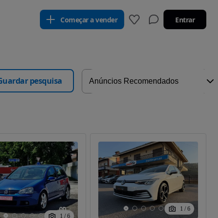
Começar a vender
Entrar
Guardar pesquisa
1
/
6
1
/
6