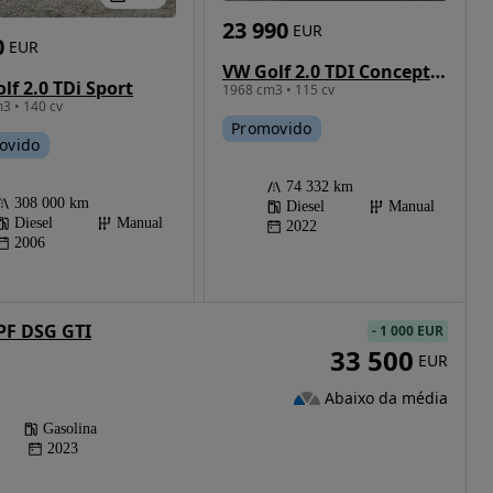
23 990
EUR
0
EUR
VW Golf 2.0 TDI Conceptline
lf 2.0 TDi Sport
1968 cm3 • 115 cv
3 • 140 cv
Promovido
ovido
74 332 km
308 000 km
Diesel
Manual
Diesel
Manual
2022
2006
OPF DSG GTI
-
1 000 EUR
33 500
EUR
Abaixo da média
Gasolina
2023