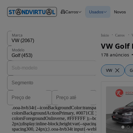
O nº 1
Carros
Usados
Novos
em
Carros
Carros
Comerciais
Todos os carros
Motos
Carros elétricos
Barcos
Carros com financ
Autocaravanas
Novos
Marca
Início
Carros
Pesados
VW Golf 
Modelo
178 anúncios
VW
G