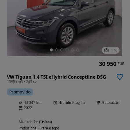
1
/
6
30 950
EUR
VW Tiguan 1.4 TSI eHybrid Conceptline DSG
1395 cm3 • 245 cv
Promovido
43 347 km
Híbrido Plug-In
Automática
2022
Alcabideche (Lisboa)
Profissional • Para o topo