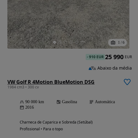
1
/
6
25 990
-
910 EUR
EUR
Abaixo da média
VW Golf R 4Motion BlueMotion DSG
1984 cm3 • 300 cv
90 000 km
Gasolina
Automática
2016
Charneca de Caparica e Sobreda (Setúbal)
Profissional • Para o topo