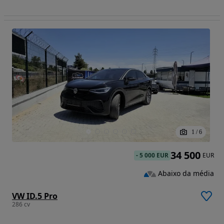
1
/
6
34 500
-
5 000 EUR
EUR
Abaixo da média
VW ID.5 Pro
286 cv