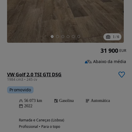
1
/
6
31 900
EUR
Abaixo da média
VW Golf 2.0 TSI GTI DSG
1984 cm3 • 245 cv
Promovido
56 073 km
Gasolina
Automática
2022
Ramada e Caneças (Lisboa)
Profissional • Para o topo