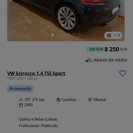
1
/
6
8 250
-
250 EUR
EUR
Abaixo da média
VW Scirocco 1.4 TSI Sport
1390 cm3 • 160 cv
Promovido
187 276 km
Gasolina
Manual
2009
Queluz e Belas (Lisboa)
Profissional • Publicado