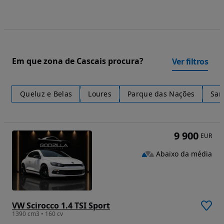
Em que zona de Cascais procura?
Ver filtros
Queluz e Belas
Loures
Parque das Nações
San
9 900
EUR
Abaixo da média
VW Scirocco 1.4 TSI Sport
1390 cm3 • 160 cv