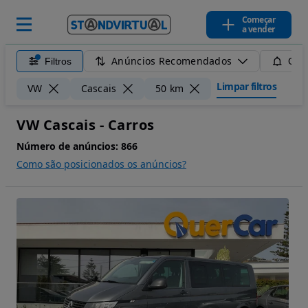
Começar
a vender
Anúncios Recomendados
Filtros
Guar
Limpar filtros
VW
Cascais
50 km
VW Cascais - Carros
Número de anúncios:
866
Como são posicionados os anúncios?