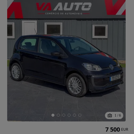
1
/
6
7 500
EUR