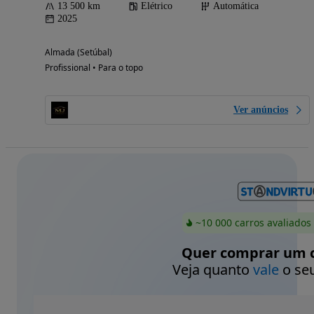
13 500 km
Elétrico
Automática
2025
Almada (Setúbal)
Profissional • Para o topo
Ver anúncios
~10 000 carros avaliados
Quer comprar um c
Veja quanto
vale
o seu