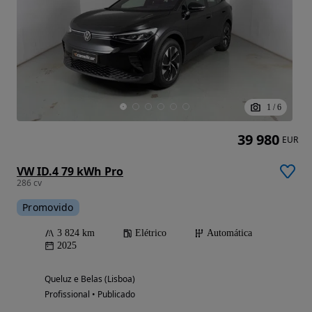
1
/
6
39 980
EUR
VW ID.4 79 kWh Pro
286 cv
Promovido
3 824 km
Elétrico
Automática
2025
Queluz e Belas (Lisboa)
Profissional • Publicado